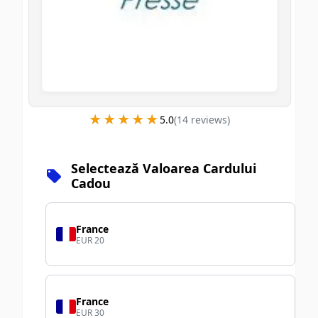
★★★★★
★★★★★
5.0
(
14
review
s
)
Selectează Valoarea Cardului
Cadou
France
EUR 20
France
EUR 30