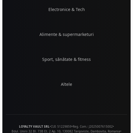
Electronice & Tech
Alimente & supermarketuri
Sport, sănătate & fitness
Altele
LOYALTY VAULT SRL
•
CUI:
51229859
•
Reg. Com.:
J2025007615002
•
Bdul. Unirii 32 Bl. 73B Et. 2 Ap. 10
,
130082
Targoviste
,
Dambovita
,
Romania
•