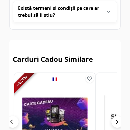
Există termeni și condiții pe care ar
trebui să îi știu?
Carduri Cadou Similare
%
6.21
−