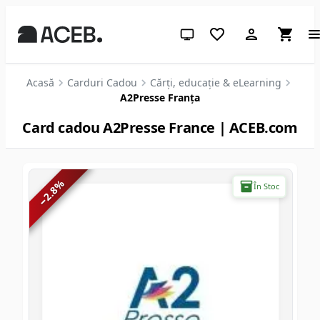
Temă sistem (apasă pentru des
Acasă
Carduri Cadou
Cărți, educație & eLearning
A2Presse Franța
Card cadou A2Presse France | ACEB.com
%
În Stoc
2.8
−