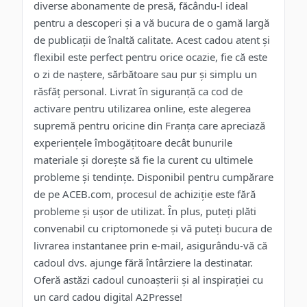
diverse abonamente de presă, făcându-l ideal
pentru a descoperi și a vă bucura de o gamă largă
de publicații de înaltă calitate. Acest cadou atent și
flexibil este perfect pentru orice ocazie, fie că este
o zi de naștere, sărbătoare sau pur și simplu un
răsfăț personal. Livrat în siguranță ca cod de
activare pentru utilizarea online, este alegerea
supremă pentru oricine din Franța care apreciază
experiențele îmbogățitoare decât bunurile
materiale și dorește să fie la curent cu ultimele
probleme și tendințe. Disponibil pentru cumpărare
de pe ACEB.com, procesul de achiziție este fără
probleme și ușor de utilizat. În plus, puteți plăti
convenabil cu criptomonede și vă puteți bucura de
livrarea instantanee prin e-mail, asigurându-vă că
cadoul dvs. ajunge fără întârziere la destinatar.
Oferă astăzi cadoul cunoașterii și al inspirației cu
un card cadou digital A2Presse!