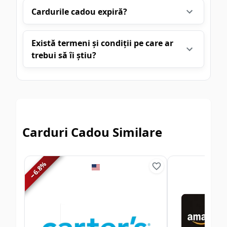
Cardurile cadou expiră?
Există termeni și condiții pe care ar
trebui să îi știu?
Carduri Cadou Similare
%
6.8
−