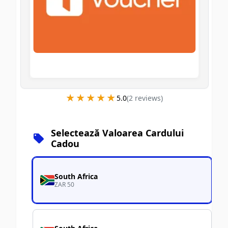
★★★★★
★★★★★
5.0
(
2
review
s
)
Selectează Valoarea Cardului
Cadou
South Africa
ZAR 50