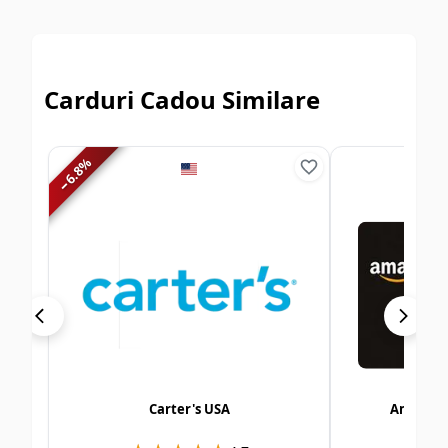
Carduri Cadou Similare
%
6.8
−
Carter's USA
Amazon 