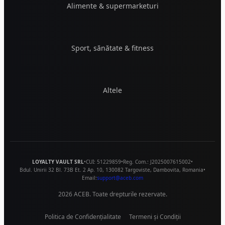
Alimente & supermarketuri
Sport, sănătate & fitness
Altele
LOYALTY VAULT SRL
•
CUI:
51229859
•
Reg. Com.:
J2025007615002
•
Bdul. Unirii 32 Bl. 73B Et. 2 Ap. 10
,
130082
Targoviste
,
Dambovita
,
Romania
•
Email:
support@aceb.com
2026
ACEB. Toate drepturile rezervate.
Politica de Confidențialitate
Termeni și Condiții