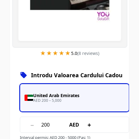
★★★★★
★★★★★
5.0
(
8
review
s
)
Introdu Valoarea Cardului Cadou
United Arab Emirates
AED 200 – 5,000
−
+
AED
Interval permis
:
AED
200
-
5000
(Pas: 1)