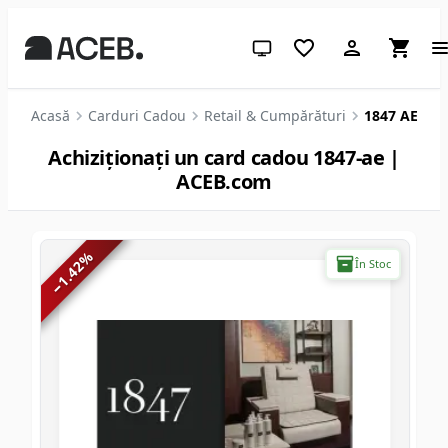
Temă sistem (apasă pentru des
Acasă
Carduri Cadou
Retail & Cumpărături
1847 AE
Achiziționați un card cadou 1847-ae |
ACEB.com
%
În Stoc
1.42
−