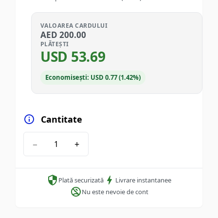
VALOAREA CARDULUI
AED
200.00
PLĂTEȘTI
USD
53.69
Economisești: USD 0.77 (1.42%)
Cantitate
−
+
Plată securizată
Livrare instantanee
Nu este nevoie de cont