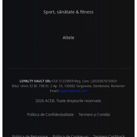
Sport, sănătate & fitness
Altele
LOYALTY VAULT SRL
•
CUI:
51229859
•
Reg. Com.:
J2025007615002
•
Bdul. Unirii 32 Bl. 73B Et. 2 Ap. 10
,
130082
Targoviste
,
Dambovita
,
Romania
•
Email:
support@aceb.com
2026
ACEB. Toate drepturile rezervate.
Politica de Confidențialitate
Termeni și Condiții
Politica de Returnare
Politica de Cookie-uri
Termeni Cashback