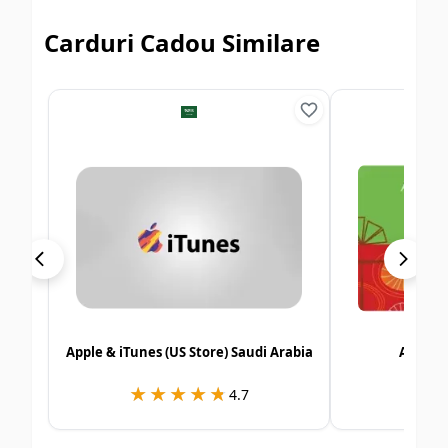
Carduri Cadou Similare
Apple & iTunes (US Store) Saudi Arabia
Alshay
★★★★★
★★★★★
★
★
4.7