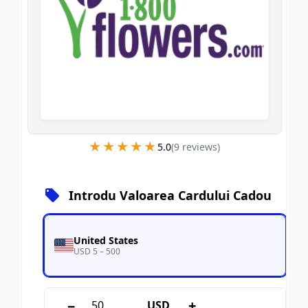
★★★★★
★★★★★
5.0
(
9
review
s
)
Introdu Valoarea Cardului Cadou
United States
USD 5 – 500
−
+
USD