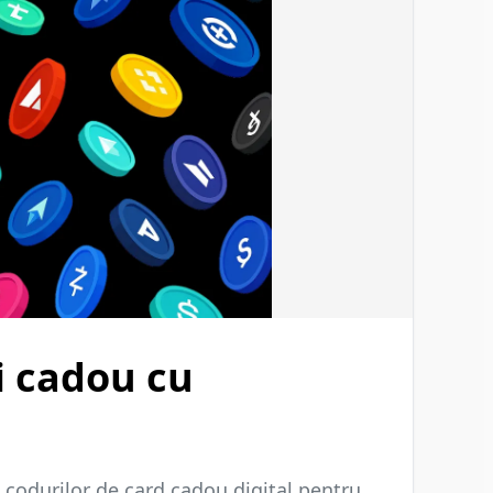
i cadou cu
codurilor de card cadou digital pentru