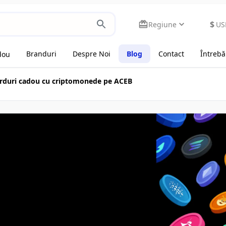
$
Regiune
US
Branduri
Despre Noi
Blog
Contact
Întrebă
dou
carduri cadou cu criptomonede pe ACEB