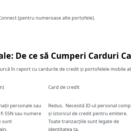
tConnect (pentru numeroase alte portofele).
nale: De ce să Cumperi Carduri C
ă în raport cu cardurile de credit și portofelele mobile a
n)
Card de credit
ații personale sau
Redus.
Necesită ID-ul personal comp
r fi SSN sau numere
și istoricul de credit pentru emitere.
e sunt
Toate tranzacțiile sunt legate de
ain.
identitatea ta.