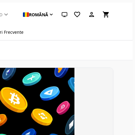
D
ROMÂNĂ
Temă sistem (apasă pentru deschisă)
ri Frecvente