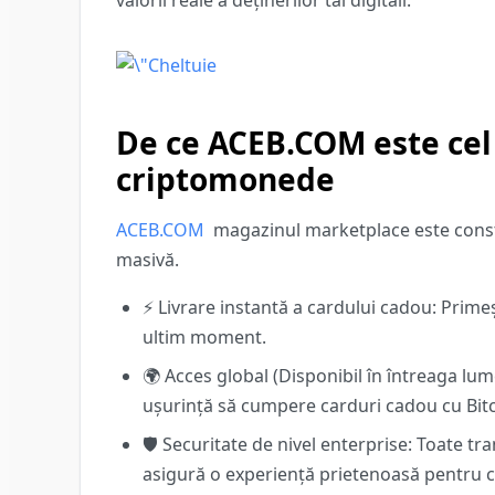
valorii reale a deținerilor tăi digitali.
De ce ACEB.COM este cel
criptomonede
ACEB.COM
magazinul marketplace este constr
masivă.
⚡
Livrare instantă a cardului cadou:
Primeș
ultim moment.
🌍
Acces global (Disponibil în întreaga lum
ușurință
să cumpere carduri cadou cu Bit
🛡
Securitate de nivel enterprise:
Toate tra
asigură o experiență prietenoasă pentru co