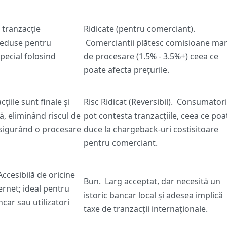
 tranzacție
Ridicate (pentru comerciant).
reduse pentru
Comerciantii plătesc comisioane mar
special folosind
de procesare (1.5% - 3.5%+) ceea ce
poate afecta prețurile.
țiile sunt finale și
Risc Ridicat (Reversibil).
Consumatori
ă, eliminând riscul de
pot contesta tranzacțiile, ceea ce poa
asigurând o procesare
duce la chargeback-uri costisitoare
pentru comerciant.
ccesibilă de oricine
Bun.
Larg acceptat, dar necesită un
ernet; ideal pentru
istoric bancar local și adesea implică
ncar sau utilizatori
taxe de tranzacții internaționale.