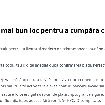
 mai bun loc pentru a cumpăra c
uit pentru utilizatorul modern de criptomonede, punând acc
te codul tău digital imediat după confirmarea plății. Perfe
e):
Valorificând natura fără frontieră a criptomonedelor, util
coin
sau cu alte active fără a avea conturi bancare locale sau
nzacțiile folosesc gateway-uri de plată criptografice sigure
nfidențialitate, adesea fără verificări KYC/ID complicate.