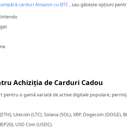
cumpără carduri Amazon cu BTC
, sau găsește opțiuni pentr
 Nintendo
rget
ene
ru Achiziția de Carduri Cadou
t pentru o gamă variată de active digitale populare, permiț
(ETH), Litecoin (LTC), Solana (SOL), XRP, Dogecoin (DOGE), B
BEP20), USD Coin (USDC).