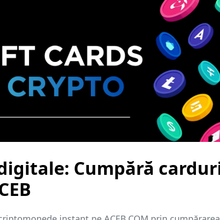
 digitale: Cumpără cardur
ACEB
te criptomonede instant pe ACEB.COM prin cumpărarea 