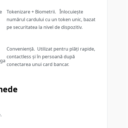
e
Tokenizare + Biometrii.
Înlocuiește
numărul cardului cu un token unic, bazat
pe securitatea la nivel de dispozitiv.
Conveniență.
Utilizat pentru plăți rapide,
contactless și în persoană după
iga
conectarea unui card bancar.
onede
.