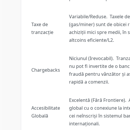
Variabile/Reduse.
Taxele de
Taxe de
(gas/miner) sunt de obicei 
tranzacție
achiziții mici spre medii, în 
altcoins eficiente/L2.
Niciunul (Irevocabil).
Tranzac
nu pot fi invertite de o banc
Chargebacks
fraudă pentru vânzător și 
rapidă a comenzii.
Excelentă (Fără Frontiere).
A
Accesibilitate
global cu o conexiune la int
Globală
cei neînscriși în sistemul ba
internaționali.