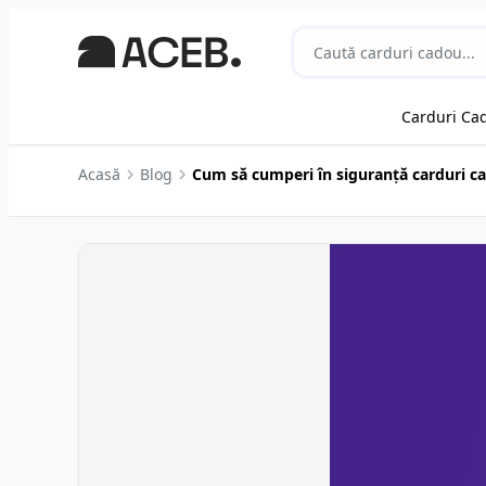
Carduri Ca
Acasă
Blog
Cum să cumperi în siguranță carduri ca