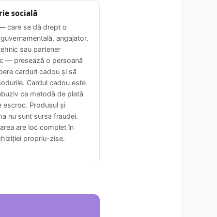
rie socială
— care se dă drept o
 guvernamentală, angajator,
tehnic sau partener
c — presează o persoană
ere carduri cadou și să
codurile. Cardul cadou este
 abuziv ca metodă de plată
e escroc. Produsul și
ma nu sunt sursa fraudei.
area are loc complet în
hiziției propriu-zise.