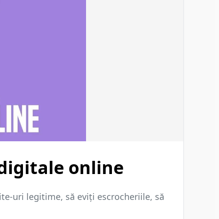
igitale online
-uri legitime, să eviți escrocheriile, să