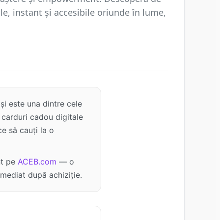
le, instant și accesibile oriunde în lume,
și este una dintre cele
carduri cadou digitale
e să cauți la o
nt pe
ACEB.com
— o
imediat după achiziție.