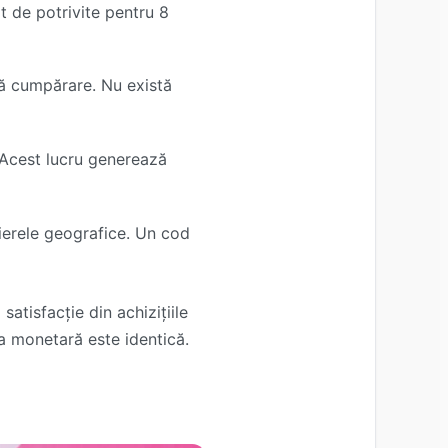
 de potrivite pentru 8
pă cumpărare. Nu există
 Acest lucru generează
ierele geografice. Un cod
tisfacție din achizițiile
ea monetară este identică.