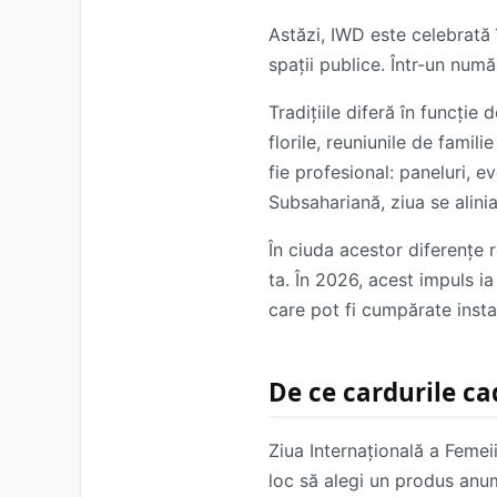
Astăzi, IWD este celebrată î
spații publice. Într-un num
Tradițiile diferă în funcți
florile, reuniunile de famil
fie profesional: paneluri, 
Subsahariană, ziua se alin
În ciuda acestor diferențe r
ta. În 2026, acest impuls i
care pot fi cumpărate instan
De ce cardurile ca
Ziua Internațională a Femei
loc să alegi un produs anum