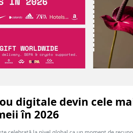
ou digitale devin cele ma
meii în 2026
 este celebrată la nivel global ca un moment de rec