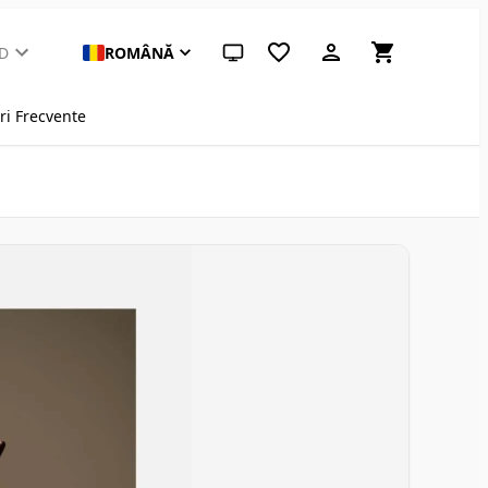
D
ROMÂNĂ
Temă sistem (apasă pentru deschisă)
ri Frecvente