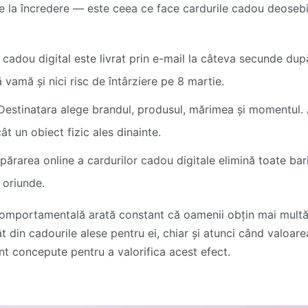
e la încredere — este ceea ce face cardurile cadou deosebit
cadou digital este livrat prin e-mail la câteva secunde du
ă vamă și nici risc de întârziere pe 8 martie.
estinatara alege brandul, produsul, mărimea și momentul.
t un obiect fizic ales dinainte.
rarea online a cardurilor cadou digitale elimină toate bar
 oriunde.
omportamentală arată constant că oamenii obțin mai multă sa
ât din cadourile alese pentru ei, chiar și atunci când valoar
nt concepute pentru a valorifica acest efect.