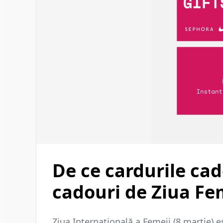
De ce cardurile cad
cadouri de Ziua Fe
Ziua Internațională a Femeii (8 martie)