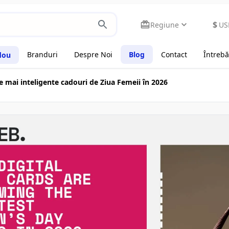
$
Regiune
US
Branduri
Despre Noi
Blog
Contact
Întrebă
dou
le mai inteligente cadouri de Ziua Femeii în 2026