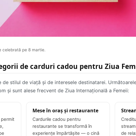
e celebrată pe 8 martie.
egorii de carduri cadou pentru Ziua Fem
de stilul de viață și de interesele destinatarei. Următoarele
m și sunt alese frecvent de Ziua Internațională a Femeii:
Mese în oraș și restaurante
Strea
 permit
Cardurile cadou pentru
Creditu
e,
restaurante se transformă în
stream
 pe
experiențe împărtășite — o cină
de rela