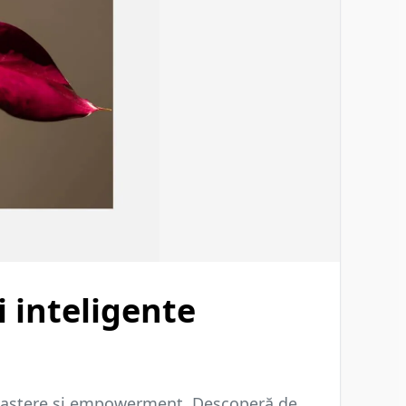
i inteligente
unoaștere și empowerment. Descoperă de