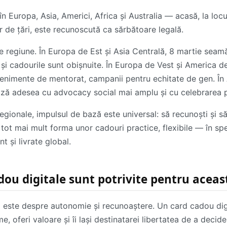
n Europa, Asia, Americi, Africa și Australia — acasă, la locul
ăr de țări, este recunoscută ca sărbătoare legală.
e de regiune. În Europa de Est și Asia Centrală, 8 martie s
ie și cadourile sunt obișnuite. În Europa de Vest și America 
evenimente de mentorat, campanii pentru echitate de gen. În 
iază adesea cu advocacy social mai amplu și cu celebrarea p
egionale, impulsul de bază este universal: să recunoști și să
a tot mai mult forma unor cadouri practice, flexibile — în sp
t și livrate global.
dou digitale sunt potrivite pentru aceas
i este despre autonomie și recunoaștere. Un card cadou digit
e, oferi valoare și îi lași destinatarei libertatea de a deci