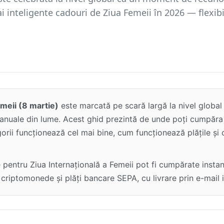
i inteligente cadouri de Ziua Femeii în 2026 — flexibi
emeii (8 martie)
este marcată pe scară largă la nivel global 
anuale din lume. Acest ghid prezintă de unde poți cumpăra 
orii funcționează cel mai bine, cum funcționează plățile și c
e pentru Ziua Internațională a Femeii pot fi cumpărate insta
criptomonede și plăți bancare SEPA, cu livrare prin e-mail 