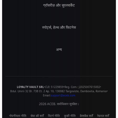
ग्रॉसरीज़ और सुपरमार्केट
स्पोर्ट्स, हेल्थ और फिटनेस
अन्य
LOYALTY VAULT SRL
•
CUI:
51229859
•
Reg. Com.:
J2025007615002
•
Bdul. Unirii 32 Bl. 73B Et. 2 Ap. 10
,
130082
Targoviste
,
Dambovita
,
Romania
•
Email:
support@aceb.com
2026
ACEB. सर्वाधिकार सुरक्षित।
गोपनीयता नीति
सेवा की शर्तें
रिटर्न नीति
कुकी नीति
कैशबैक शर्तें
रेफ़रल शर्तें