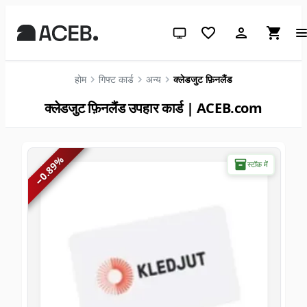
सिस्टम थीम (लाइट के लिए क्लिक करें)
होम
गिफ्ट कार्ड
अन्य
क्लेडजुट फ़िनलैंड
क्लेडजुट फ़िनलैंड उपहार कार्ड | ACEB.com
%
स्टॉक में
0.89
−