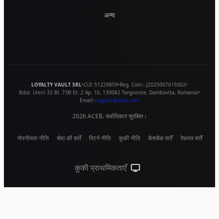
अन्य
LOYALTY VAULT SRL
•
CUI:
51229859
•
Reg. Com.:
J2025007615002
•
Bdul. Unirii 32 Bl. 73B Et. 2 Ap. 10
,
130082
Targoviste
,
Dambovita
,
Romania
•
Email:
support@aceb.com
2026
ACEB. सर्वाधिकार सुरक्षित।
गोपनीयता नीति
सेवा की शर्तें
रिटर्न नीति
कुकी नीति
कैशबैक शर्तें
रेफ़रल शर्तें
कुकी प्राथमिकताएँ
सिस्टम थीम (लाइट के लिए क्लिक करें