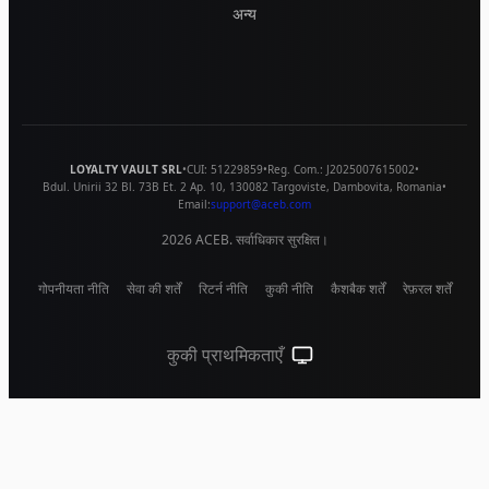
अन्य
LOYALTY VAULT SRL
•
CUI:
51229859
•
Reg. Com.:
J2025007615002
•
Bdul. Unirii 32 Bl. 73B Et. 2 Ap. 10
,
130082
Targoviste
,
Dambovita
,
Romania
•
Email:
support@aceb.com
2026
ACEB. सर्वाधिकार सुरक्षित।
गोपनीयता नीति
सेवा की शर्तें
रिटर्न नीति
कुकी नीति
कैशबैक शर्तें
रेफ़रल शर्तें
कुकी प्राथमिकताएँ
सिस्टम थीम (लाइट के लिए क्लिक करें