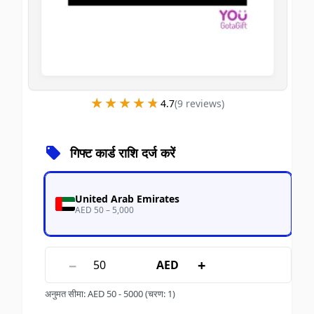
★★★★★
★★★★★
4.7
(
9
review
s
)
गिफ्ट कार्ड राशि दर्ज करें
United Arab Emirates
AED 50 – 5,000
−
+
AED
अनुमत सीमा
:
AED
50
-
5000
(चरण: 1)