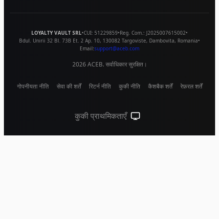
LOYALTY VAULT SRL
•
CUI:
51229859
•
Reg. Com.:
J2025007615002
•
Bdul. Unirii 32 Bl. 73B Et. 2 Ap. 10
,
130082
Targoviste
,
Dambovita
,
Romania
•
Email:
support@aceb.com
2026
ACEB. सर्वाधिकार सुरक्षित।
गोपनीयता नीति
सेवा की शर्तें
रिटर्न नीति
कुकी नीति
कैशबैक शर्तें
रेफ़रल शर्तें
कुकी प्राथमिकताएँ
सिस्टम थीम (लाइट के लिए क्लिक करें