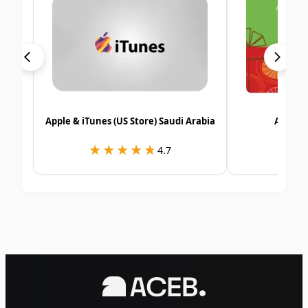
Apple & iTunes (US Store) Saudi Arabia
Alshay
★★★★★
★★★★★
★
★
4.7