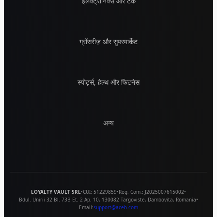
इलेक्ट्रॉनिक्स और टेक
ग्रॉसरीज़ और सुपरमार्केट
स्पोर्ट्स, हेल्थ और फिटनेस
अन्य
LOYALTY VAULT SRL
•
CUI:
51229859
•
Reg. Com.:
J2025007615002
•
Bdul. Unirii 32 Bl. 73B Et. 2 Ap. 10
,
130082
Targoviste
,
Dambovita
,
Romania
•
Email:
support@aceb.com