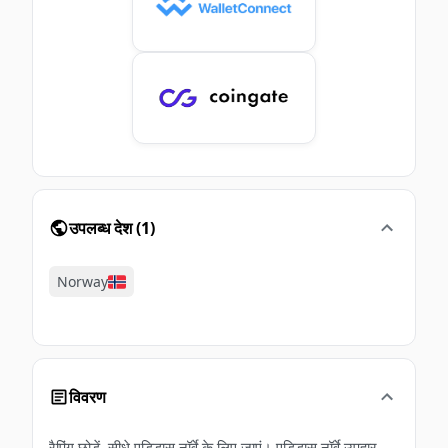
उपलब्ध देश
(
1
)
Norway
विवरण
रैपिंग छोड़ें, सीधे एडिडास नॉर्वे के लिए जाएं। एडिडास नॉर्वे उपहार