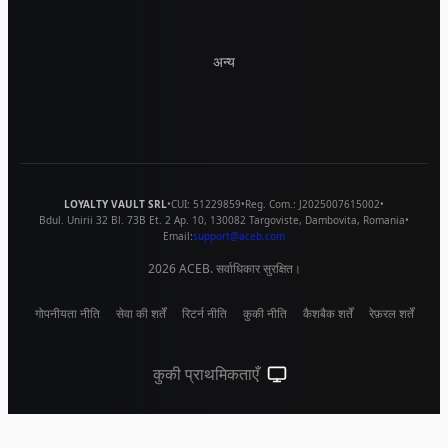
अन्य
LOYALTY VAULT SRL
•
CUI:
51229859
•
Reg. Com.:
J2025007615002
•
Bdul. Unirii 32 Bl. 73B Et. 2 Ap. 10
,
130082
Targoviste
,
Dambovita
,
Romania
•
Email:
support@aceb.com
2026
ACEB. सर्वाधिकार सुरक्षित।
गोपनीयता नीति
सेवा की शर्तें
रिटर्न नीति
कुकी नीति
कैशबैक शर्तें
रेफ़रल शर्तें
कुकी प्राथमिकताएँ
सिस्टम थीम (लाइट के लिए क्लिक करें