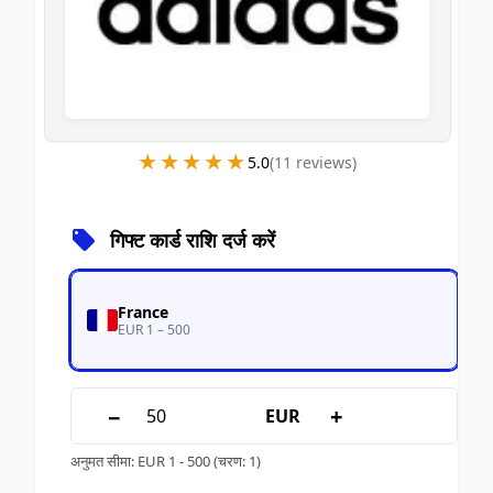
★★★★★
★★★★★
5.0
(
11
review
s
)
गिफ्ट कार्ड राशि दर्ज करें
France
EUR 1 – 500
−
+
EUR
अनुमत सीमा
:
EUR
1
-
500
(चरण: 1)