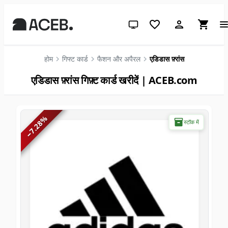
सिस्टम थीम (लाइट के लिए क्लिक करें)
होम
गिफ्ट कार्ड
फैशन और अपैरल
एडिडास फ़्रांस
एडिडास फ़्रांस गिफ़्ट कार्ड खरीदें | ACEB.com
%
स्टॉक में
7.28
−