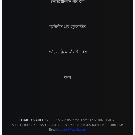
इलेक्ट्रॉनिक्स और टेक
ग्रॉसरीज़ और सुपरमार्केट
स्पोर्ट्स, हेल्थ और फिटनेस
अन्य
LOYALTY VAULT SRL
•
CUI:
51229859
•
Reg. Com.:
J2025007615002
•
Bdul. Unirii 32 Bl. 73B Et. 2 Ap. 10
,
130082
Targoviste
,
Dambovita
,
Romania
•
Email:
support@aceb.com