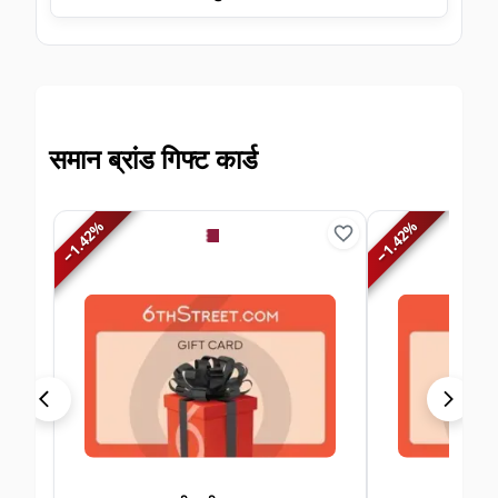
समान ब्रांड गिफ्ट कार्ड
%
%
1.42
1.42
−
−