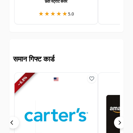
छठी स्ट्रीट कतर
छठी
★★★★★
★★★★★
★
★
5.0
समान गिफ्ट कार्ड
%
6.8
−