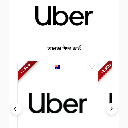
उपलब्ध गिफ्ट कार्ड
%
%
2.56
2.56
−
−