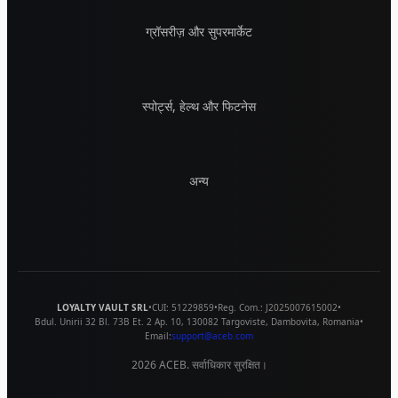
ग्रॉसरीज़ और सुपरमार्केट
स्पोर्ट्स, हेल्थ और फिटनेस
अन्य
LOYALTY VAULT SRL
•
CUI:
51229859
•
Reg. Com.:
J2025007615002
•
Bdul. Unirii 32 Bl. 73B Et. 2 Ap. 10
,
130082
Targoviste
,
Dambovita
,
Romania
•
Email:
support@aceb.com
2026
ACEB. सर्वाधिकार सुरक्षित।