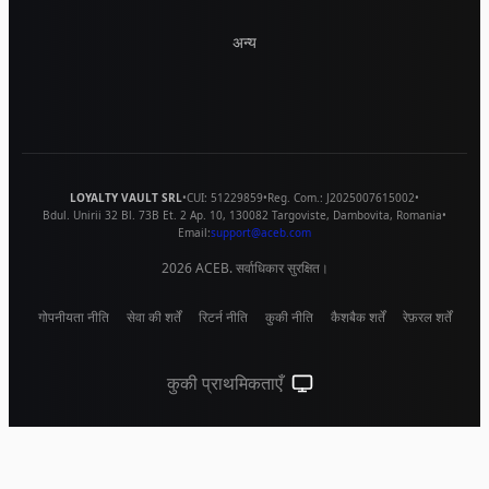
अन्य
LOYALTY VAULT SRL
•
CUI:
51229859
•
Reg. Com.:
J2025007615002
•
Bdul. Unirii 32 Bl. 73B Et. 2 Ap. 10
,
130082
Targoviste
,
Dambovita
,
Romania
•
Email:
support@aceb.com
2026
ACEB. सर्वाधिकार सुरक्षित।
गोपनीयता नीति
सेवा की शर्तें
रिटर्न नीति
कुकी नीति
कैशबैक शर्तें
रेफ़रल शर्तें
कुकी प्राथमिकताएँ
सिस्टम थीम (लाइट के लिए क्लिक करें