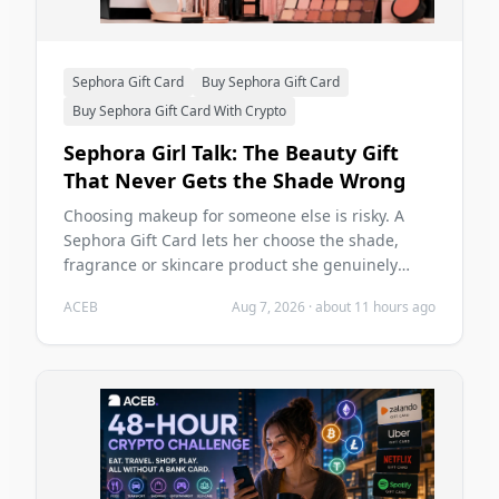
Sephora Gift Card
Buy Sephora Gift Card
Buy Sephora Gift Card With Crypto
Sephora Girl Talk: The Beauty Gift
That Never Gets the Shade Wrong
Choosing makeup for someone else is risky. A
Sephora Gift Card lets her choose the shade,
fragrance or skincare product she genuinely
wants—and you can buy it with crypto on ACEB.
ACEB
Aug 7, 2026
·
about 11 hours ago