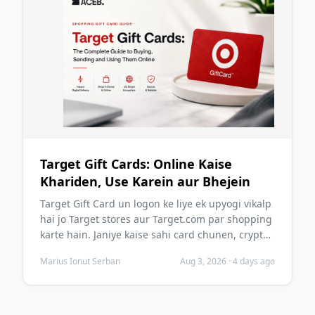
Target Gift Cards: Online Kaise
Khariden, Use Karein aur Bhejein
Target Gift Card un logon ke liye ek upyogi vikalp
hai jo Target stores aur Target.com par shopping
karte hain. Janiye kaise sahi card chunen, crypto
se kaise khariden, digital roop se kaise bhejen,
Marius Ionut Serban
Aug 3, 2026
·
4 days ago
surakshit redemption kaise karein, aur kharidne
se pahle aam galtiyon se kaise bachen.