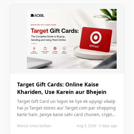
Target Gift Cards: Online Kaise
Khariden, Use Karein aur Bhejein
Target Gift Card un logon ke liye ek upyogi vikalp
hai jo Target stores aur Target.com par shopping
karte hain. Janiye kaise sahi card chunen, crypto
se kaise khariden, digital roop se kaise bhejen,
Marius Ionut Serban
Aug 3, 2026
·
5 days ago
surakshit redemption kaise karein, aur kharidne