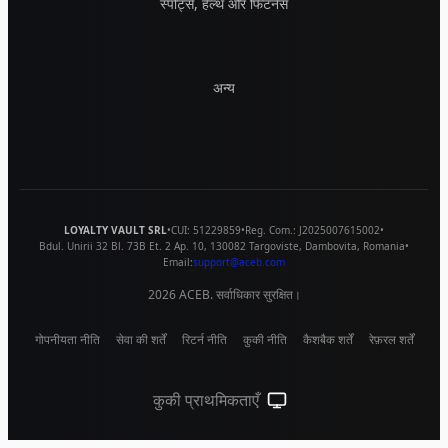
स्पोर्ट्स, हेल्थ और फिटनेस
अन्य
LOYALTY VAULT SRL
•
CUI:
51229859
•
Reg. Com.:
J2025007615002
•
Bdul. Unirii 32 Bl. 73B Et. 2 Ap. 10
,
130082
Targoviste
,
Dambovita
,
Romania
•
Email:
support@aceb.com
2026
ACEB. सर्वाधिकार सुरक्षित।
गोपनीयता नीति
सेवा की शर्तें
रिटर्न नीति
कुकी नीति
कैशबैक शर्तें
रेफ़रल शर्तें
कुकी प्राथमिकताएँ
सिस्टम थीम (लाइट के लिए क्लिक करें