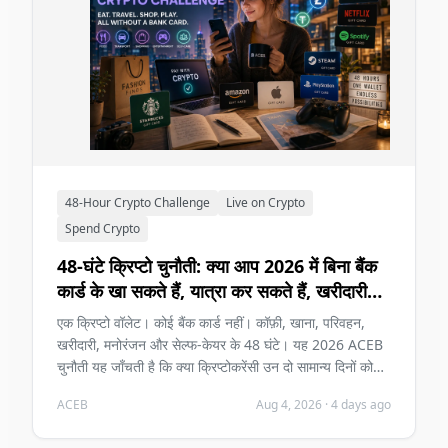
48-Hour Crypto Challenge
Live on Crypto
Spend Crypto
48-घंटे क्रिप्टो चुनौती: क्या आप 2026 में बिना बैंक
कार्ड के खा सकते हैं, यात्रा कर सकते हैं, खरीदारी
और मनोरंजन कर सकते हैं?
एक क्रिप्टो वॉलेट। कोई बैंक कार्ड नहीं। कॉफ़ी, खाना, परिवहन,
खरीदारी, मनोरंजन और सेल्फ-केयर के 48 घंटे। यह 2026 ACEB
चुनौती यह जाँचती है कि क्या क्रिप्टोकरेंसी उन दो सामान्य दिनों को
बिना समस्या बनाए सहन कर सकती है।
ACEB
Aug 4, 2026
·
4 days ago