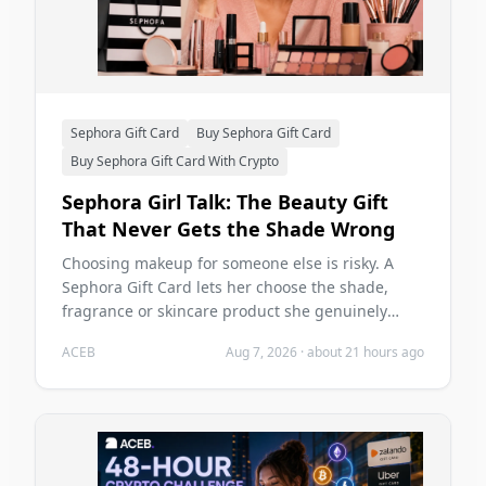
Sephora Gift Card
Buy Sephora Gift Card
Buy Sephora Gift Card With Crypto
Sephora Girl Talk: The Beauty Gift
That Never Gets the Shade Wrong
Choosing makeup for someone else is risky. A
Sephora Gift Card lets her choose the shade,
fragrance or skincare product she genuinely
wants—and you can buy it with crypto on ACEB.
ACEB
Aug 7, 2026
·
about 21 hours ago