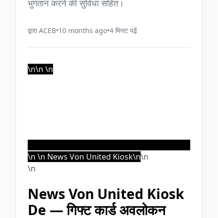
भुगतान करने की सुविधा सहित।
द्वारा
ACEB
•
10 months ago
•
4
मिनट पढ़ें
\n\n
\n
\n \n News Von United Kiosk\n
\n
\n
News Von United Kiosk
De — गिफ्ट कार्ड अवलोकन