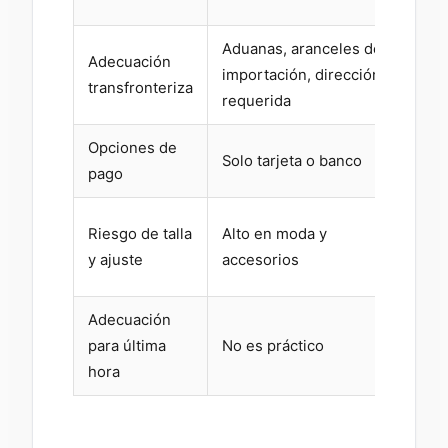
de l
Aduanas, aranceles de
Adecuación
Sin 
importación, dirección
transfronteriza
entr
requerida
Opciones de
Crip
Solo tarjeta o banco
pago
USD
Ning
Riesgo de talla
Alto en moda y
dest
y ajuste
accesorios
suy
Adecuación
Tot
para última
No es práctico
— en
hora