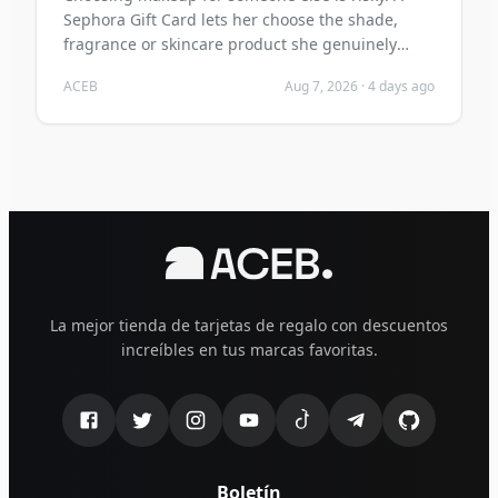
Sephora Gift Card lets her choose the shade,
fragrance or skincare product she genuinely
wants—and you can buy it with crypto on ACEB.
ACEB
Aug 7, 2026
·
4 days ago
La mejor tienda de tarjetas de regalo con descuentos
increíbles en tus marcas favoritas.
Boletín