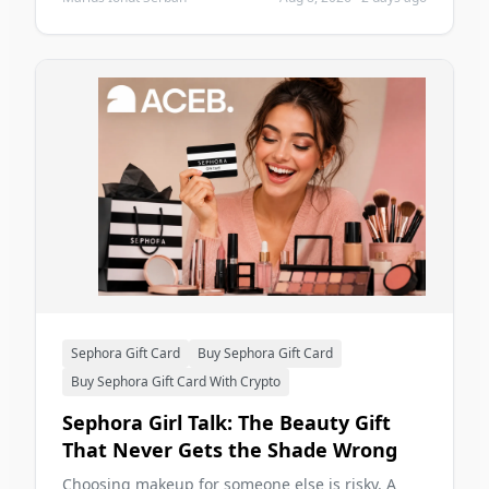
ese enlace y completa un primer pedido que
califica. Esta guía explica el flujo práctico, la regla
del primer pedido, el rastreo de referidos, las
recompensas y los errores más comunes a evitar.
Sephora Gift Card
Buy Sephora Gift Card
Buy Sephora Gift Card With Crypto
Sephora Girl Talk: The Beauty Gift
That Never Gets the Shade Wrong
Choosing makeup for someone else is risky. A