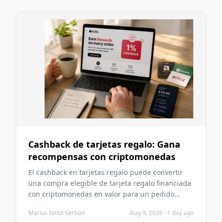
Cashback de tarjetas regalo: Gana
recompensas con criptomonedas
El cashback en tarjetas regalo puede convertir
una compra elegible de tarjeta regalo financiada
con criptomonedas en valor para un pedido
futuro en ACEB. Esta guía explica el flujo de la
Marius Ionut Serban
Aug 9, 2026
·
1 day ago
recompensa, cómo se calcula el cashback, por