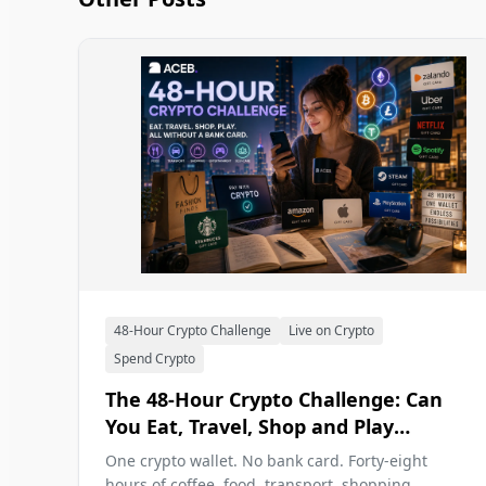
48-Hour Crypto Challenge
Live on Crypto
Spend Crypto
The 48-Hour Crypto Challenge: Can
You Eat, Travel, Shop and Play
Without a Bank Card in 2026?
One crypto wallet. No bank card. Forty-eight
hours of coffee, food, transport, shopping,