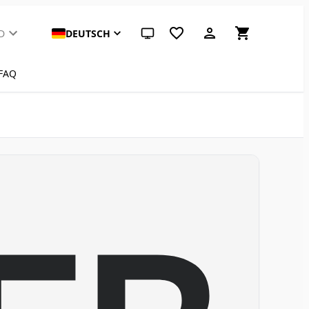
D
DEUTSCH
System-Design (klicken für hell)
FAQ