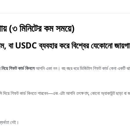
পায় (৩ মিনিটের কম সময়ে)
য়াম, বা USDC ব্যবহার করে বিশ্বের যেকোনো জায়গায
নিয়ে গিফট কার্ড কিনলে
আপনি একা নন। বহু বছর ধরে ডিজিটাল গিফট কার্ড কেনা একটি ঝা
ন্সি দিয়ে গিফট কার্ড কিনতে পারবেন—এবং এটা আপনি
তৎক্ষণাৎ
, কোনো অ্যাকাউন্ট ছাড়া বা
্যর্থতা নেই।