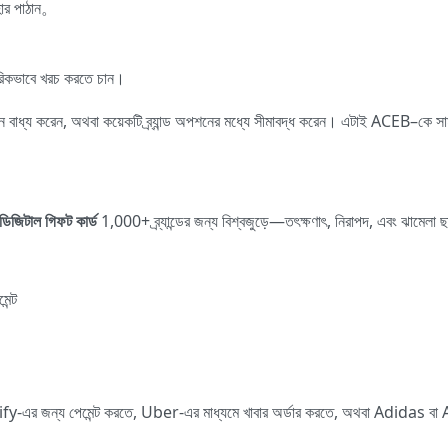
পহার পাঠান。
ারিকভাবে খরচ করতে চান।
িবন্ধন বাধ্য করেন, অথবা কয়েকটি ব্র্যান্ড অপশনের মধ্যে সীমাবদ্ধ করেন। এটাই ACEB–কে
ডিজিটাল গিফট কার্ড
1,000+ ব্র্যান্ডের জন্য বিশ্বজুড়ে—তৎক্ষণাৎ, নিরাপদ, এবং ঝামেলা
ন্ট
y-এর জন্য পেমেন্ট করতে, Uber-এর মাধ্যমে খাবার অর্ডার করতে, অথবা Adidas বা 