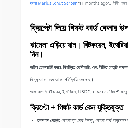
দ্বারা
Marius Ionut Serban
•
11 months ago
•
3
মিনিট পড়ুন
ক্রিপ্টো দিয়ে গিফট কার্ড কেনার উ
ঝামেলা এড়িয়ে যান। বিটকয়েন, ইথেরি
নিন।
জটিল চেকআউট ফরম, বিলম্বিত ডেলিভারি, এবং সীমিত পেমেন্ট অপশন 
কিন্তু ভালো খবর আছে: পরিস্থিতি বদলেছে।
আজ আপনি বিটকয়েন, ইথেরিয়াম, USDC, বা অন্যান্য ক্রিপ্টোকারে
ক্রিপ্টো + গিফট কার্ড কেন যুক্তিযুক্ত
তৎক্ষণাৎ পেমেন্ট:
কোনো ব্যাংকের বিলম্ব, কোনো কার্ড অনুমোদন ব