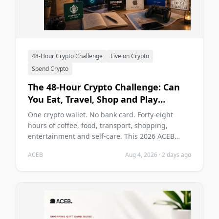
48-Hour Crypto Challenge
Live on Crypto
Spend Crypto
The 48-Hour Crypto Challenge: Can
You Eat, Travel, Shop and Play
Without a Bank Card in 2026?
One crypto wallet. No bank card. Forty-eight
hours of coffee, food, transport, shopping,
entertainment and self-care. This 2026 ACEB
challenge tests whether cryptocurrency can carry
ACEB
Aug 4, 2026
·
2 days ago
two ordinary days without becoming the main
problem of those days.