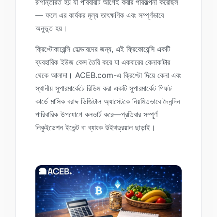
রূপান্তরিত হয় যা পরিবারটি আগেই করার পরিকল্পনা করেছিল
— ফলে এর কার্যকর মূল্য তাৎক্ষণিক এবং সম্পূর্ণভাবে
অনুভূত হয়।
ক্রিপ্টোকারেন্সি হোল্ডারদের জন্য, এই ফ্রিকোয়েন্সি একটি
ব্যবহারিক ইউজ কেস তৈরি করে যা একবারের কেনাকাটার
থেকে আলাদা। ACEB.com-এ ক্রিপ্টো দিয়ে কেনা এবং
স্থানীয় সুপারমার্কেটে রিডিম করা একটি সুপারমার্কেট গিফট
কার্ডে মাসিক বরাদ্দ ডিজিটাল অ্যাসেটকে নিয়মিতভাবে দৈনন্দিন
পারিবারিক উপযোগে কনভার্ট করে—প্রতিবার সম্পূর্ণ
লিকুইডেশন ইভেন্ট বা ব্যাংক উইথড্রয়াল ছাড়াই।