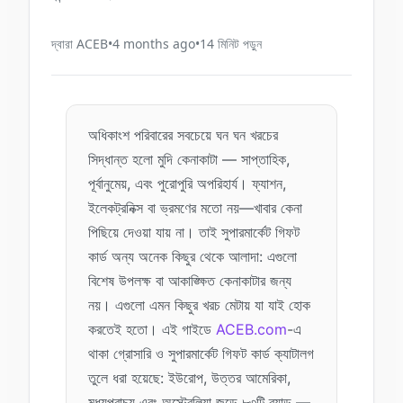
দ্বারা
ACEB
•
4 months ago
•
14
মিনিট পড়ুন
অধিকাংশ পরিবারের সবচেয়ে ঘন ঘন খরচের
সিদ্ধান্ত হলো মুদি কেনাকাটা — সাপ্তাহিক,
পূর্বানুমেয়, এবং পুরোপুরি অপরিহার্য। ফ্যাশন,
ইলেকট্রনিক্স বা ভ্রমণের মতো নয়—খাবার কেনা
পিছিয়ে দেওয়া যায় না। তাই সুপারমার্কেট গিফট
কার্ড অন্য অনেক কিছুর থেকে আলাদা: এগুলো
বিশেষ উপলক্ষ বা আকাঙ্ক্ষিত কেনাকাটার জন্য
নয়। এগুলো এমন কিছুর খরচ মেটায় যা যাই হোক
করতেই হতো। এই গাইডে
ACEB.com
-এ
থাকা গ্রোসারি ও সুপারমার্কেট গিফট কার্ড ক্যাটালগ
তুলে ধরা হয়েছে: ইউরোপ, উত্তর আমেরিকা,
মধ্যপ্রাচ্য এবং অস্ট্রেলিয়া জুড়ে ৮৩টি ব্র্যান্ড —