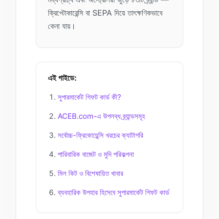
ক্রিপ্টোকারেন্সি বা SEPA দিয়ে তাৎক্ষণিকভাবে
কেনা যায়।
এই গাইডে:
সুপারমার্কেট গিফট কার্ড কী?
ACEB.com-এ উপলব্ধ ব্র্যান্ডসমূহ
সর্বোচ্চ-ফ্রিকোয়েন্সি খরচের ক্যাটাগরি
পারিবারিক বাজেট ও মুদি পরিকল্পনা
মিল কিট ও বিশেষায়িত খাবার
ব্যবহারিক উপহার হিসেবে সুপারমার্কেট গিফট কার্ড