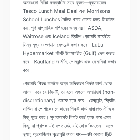
অন্যগুলো নির্দিষ্ট ফরম্যাটের সাথে যুক্ত—যুক্তরাজ্যে
Tesco Lunch Meal Deal এবং Morrisons
School Lunches দৈনিক খাবার কেনার জন্য ডিজাইন
করা, পূর্ণ সাপ্তাহিক শপিংয়ের জন্য নয়। ASDA,
Waitrose এবং Iceland ব্রিটিশ গ্রোসারি মার্কেটের
ভিন্ন মূল্য ও গুণমান সেগমেন্ট কভার করে। LuLu
Hypermarket পাঁচটি উপসাগরীয় (Gulf) দেশ কভার
করে। Kaufland জার্মানি, পোল্যান্ড এবং রোমানিয়া কভার
করে।
গ্রোসারি গিফট কার্ডকে অন্য অধিকাংশ গিফট কার্ড থেকে
আলাদা করে যে বিষয়টি, তা হলো এগুলো অপরিহার্য (non-
discretionary) খরচকে ফান্ড করে। রেস্টুরেন্ট, স্ট্রিমিং
সার্ভিস বা পোশাকের দোকানের গিফট কার্ড সাধারণত ঐচ্ছিক
কিছু ফান্ড করে। সুপারমার্কেট গিফট কার্ড ফান্ড করে এমন
কিছু, যা প্রাপক এই সপ্তাহেই যাই হোক কিনতেন। এতে
ভ্যালু প্রপোজিশন পুরোপুরি বদলে যায়—এটা কোনো ট্রিট