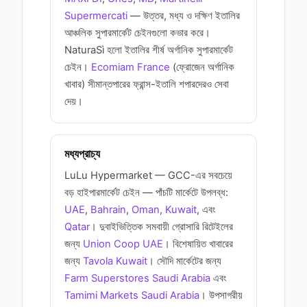
Supermercati
— উত্তর, মধ্য ও দক্ষিণ ইতালির
আঞ্চলিক সুপারমার্কেট চেইনগুলো কভার করে।
NaturaSì হলো ইতালির শীর্ষ অর্গানিক সুপারমার্কেট
চেইন।
Ecomiam France
(ফ্রোজেন অর্গানিক
খাবার) সীমান্তপারের ফ্রান্স-ইতালি শপারদেরও সেবা
দেয়।
মধ্যপ্রাচ্য
LuLu Hypermarket — GCC-এর সবচেয়ে
বড় হাইপারমার্কেট চেইন — পাঁচটি মার্কেটে উপলব্ধ:
UAE
,
Bahrain
,
Oman
,
Kuwait
, এবং
Qatar
। দুবাইভিত্তিক সমবায়ী গ্রোসারি রিটেইলের
জন্য
Union Coop UAE
। বিশেষায়িত খাবারের
জন্য
Tavola Kuwait
। সৌদি মার্কেটের জন্য
Farm Superstores Saudi Arabia
এবং
Tamimi Markets Saudi Arabia
। উপসাগরীয়