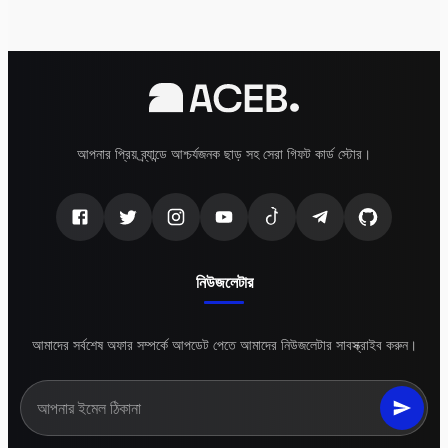
আপনার প্রিয় ব্র্যান্ডে আশ্চর্যজনক ছাড় সহ সেরা গিফট কার্ড স্টোর।
নিউজলেটার
আমাদের সর্বশেষ অফার সম্পর্কে আপডেট পেতে আমাদের নিউজলেটার সাবস্ক্রাইব করুন।