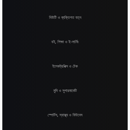
বিউটি ও ব্যক্তিগত যত্ন
বই, শিক্ষা ও ই-লার্নিং
ইলেকট্রনিক্স ও টেক
মুদি ও সুপারমার্কেট
স্পোর্টস, স্বাস্থ্য ও ফিটনেস