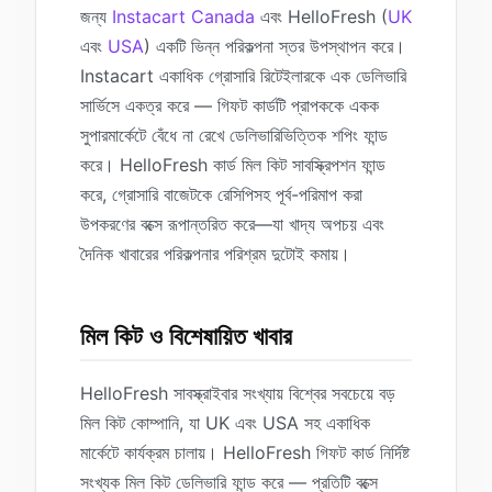
জন্য
Instacart Canada
এবং HelloFresh (
UK
এবং
USA
) একটি ভিন্ন পরিকল্পনা স্তর উপস্থাপন করে।
Instacart একাধিক গ্রোসারি রিটেইলারকে এক ডেলিভারি
সার্ভিসে একত্র করে — গিফট কার্ডটি প্রাপককে একক
সুপারমার্কেটে বেঁধে না রেখে ডেলিভারিভিত্তিক শপিং ফান্ড
করে। HelloFresh কার্ড মিল কিট সাবস্ক্রিপশন ফান্ড
করে, গ্রোসারি বাজেটকে রেসিপিসহ পূর্ব-পরিমাপ করা
উপকরণের বক্সে রূপান্তরিত করে—যা খাদ্য অপচয় এবং
দৈনিক খাবারের পরিকল্পনার পরিশ্রম দুটোই কমায়।
মিল কিট ও বিশেষায়িত খাবার
HelloFresh সাবস্ক্রাইবার সংখ্যায় বিশ্বের সবচেয়ে বড়
মিল কিট কোম্পানি, যা UK এবং USA সহ একাধিক
মার্কেটে কার্যক্রম চালায়। HelloFresh গিফট কার্ড নির্দিষ্ট
সংখ্যক মিল কিট ডেলিভারি ফান্ড করে — প্রতিটি বক্সে