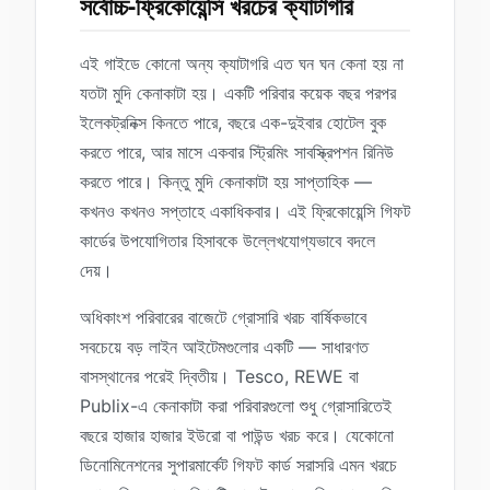
সর্বোচ্চ-ফ্রিকোয়েন্সি খরচের ক্যাটাগরি
এই গাইডে কোনো অন্য ক্যাটাগরি এত ঘন ঘন কেনা হয় না
যতটা মুদি কেনাকাটা হয়। একটি পরিবার কয়েক বছর পরপর
ইলেকট্রনিক্স কিনতে পারে, বছরে এক-দুইবার হোটেল বুক
করতে পারে, আর মাসে একবার স্ট্রিমিং সাবস্ক্রিপশন রিনিউ
করতে পারে। কিন্তু মুদি কেনাকাটা হয় সাপ্তাহিক —
কখনও কখনও সপ্তাহে একাধিকবার। এই ফ্রিকোয়েন্সি গিফট
কার্ডের উপযোগিতার হিসাবকে উল্লেখযোগ্যভাবে বদলে
দেয়।
অধিকাংশ পরিবারের বাজেটে গ্রোসারি খরচ বার্ষিকভাবে
সবচেয়ে বড় লাইন আইটেমগুলোর একটি — সাধারণত
বাসস্থানের পরেই দ্বিতীয়। Tesco, REWE বা
Publix-এ কেনাকাটা করা পরিবারগুলো শুধু গ্রোসারিতেই
বছরে হাজার হাজার ইউরো বা পাউন্ড খরচ করে। যেকোনো
ডিনোমিনেশনের সুপারমার্কেট গিফট কার্ড সরাসরি এমন খরচে