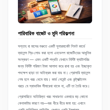
পারিবারিক বাজেট ও মুদি পরিকল্পনা
সপ্তাহ বা মাসের শুরুতে একটি সুপারমার্কেট গিফট কার্ডে
ব্যালেন্স প্রি-লোড করা হলো এনভেলপ বাজেটিংয়ের আধুনিক
সংস্করণ — এমন একটি পদ্ধতি যেখানে নির্দিষ্ট ক্যাটাগরির
জন্য নির্দিষ্ট পরিমাণ টাকা আলাদা করে রাখা হয় এবং ইচ্ছাকৃত
পদক্ষেপ ছাড়া তা অতিক্রম করা যায় না। গ্রোসারি ব্যালেন্স
শেষ হলে খরচ থেমে যায়। কার্ড পেমেন্ট এবং কন্ট্যাক্টলেস
খরচে যে স্বাভাবিক সীমারেখা থাকে না, এটি তা তৈরি করে।
গ্রোসারিতে অতিরিক্ত খরচ সাধারণত একবারে বড় কোনো
কেনাকাটার কারণে নয়—বরং ধীরে ধীরে জমা হয়: এখানে
একটা অতিরিক্ত আইটেম, সেখানে একটা ইমপালস