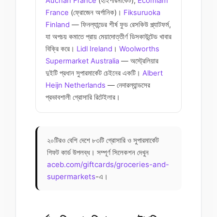
Auchan France
(হাইপারমার্কেট),
Ecomiam
France
(ফ্রোজেন অর্গানিক)।
Fiksuruoka
Finland
— ফিনল্যান্ডের শীর্ষ ফুড রেসকিউ প্ল্যাটফর্ম,
যা অপচয় কমাতে প্রায় মেয়াদোত্তীর্ণ ডিসকাউন্টেড খাবার
বিক্রি করে।
Lidl Ireland
।
Woolworths
Supermarket Australia
— অস্ট্রেলিয়ার
দুইটি প্রধান সুপারমার্কেট চেইনের একটি।
Albert
Heijn Netherlands
— নেদারল্যান্ডসের
প্রভাবশালী গ্রোসারি রিটেইলার।
২০টিরও বেশি দেশে ৮৩টি গ্রোসারি ও সুপারমার্কেট
গিফট কার্ড উপলব্ধ। সম্পূর্ণ সিলেকশন দেখুন
aceb.com/giftcards/groceries-and-
supermarkets
-এ।