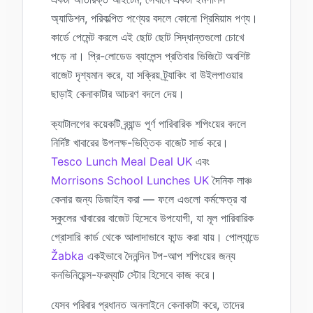
অ্যাডিশন, পরিকল্পিত পণ্যের বদলে কোনো প্রিমিয়াম পণ্য।
কার্ডে পেমেন্ট করলে এই ছোট ছোট সিদ্ধান্তগুলো চোখে
পড়ে না। প্রি-লোডেড ব্যালেন্স প্রতিবার ভিজিটে অবশিষ্ট
বাজেট দৃশ্যমান করে, যা সক্রিয় ট্র্যাকিং বা উইলপাওয়ার
ছাড়াই কেনাকাটার আচরণ বদলে দেয়।
ক্যাটালগের কয়েকটি ব্র্যান্ড পূর্ণ পারিবারিক শপিংয়ের বদলে
নির্দিষ্ট খাবারের উপলক্ষ-ভিত্তিক বাজেট সার্ভ করে।
Tesco Lunch Meal Deal UK
এবং
Morrisons School Lunches UK
দৈনিক লাঞ্চ
কেনার জন্য ডিজাইন করা — ফলে এগুলো কর্মক্ষেত্র বা
স্কুলের খাবারের বাজেট হিসেবে উপযোগী, যা মূল পারিবারিক
গ্রোসারি কার্ড থেকে আলাদাভাবে ফান্ড করা যায়। পোল্যান্ডে
Žabka
একইভাবে দৈনন্দিন টপ-আপ শপিংয়ের জন্য
কনভিনিয়েন্স-ফরম্যাট স্টোর হিসেবে কাজ করে।
যেসব পরিবার প্রধানত অনলাইনে কেনাকাটা করে, তাদের