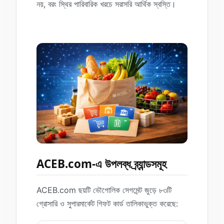
নয়, বরং স্থির পারিবারিক খরচে সরাসরি আর্থিক স্বস্তি।
ACEB.com-এ উপলব্ধ ব্র্যান্ডসমূহ
ACEB.com ছয়টি ভৌগোলিক সেগমেন্ট জুড়ে ৮৩টি
গ্রোসারি ও সুপারমার্কেট গিফট কার্ড তালিকাভুক্ত করেছে: