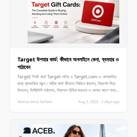
Target উপহার কার্ড: কীভাবে অনলাইনে কেনা, ব্যবহার ও
পাঠাবেন
Target গিফট কার্ড Target স্টোর ও Target.com-এ কেনাকাটার
জন্য ব্যবহারিক পছন্দ। সঠিক কার্ড কীভাবে নির্বাচন করবেন, ক্রিপ্টো দিয়ে
কিনবেন, ডিজিটালি পাঠাবেন, নিরাপদে রিডিম করবেন ও কেনার আগে সাধারণ
ভুলগুলি এড়াবেন—এগুলো শিখুন।
Marius Ionut Serban
Aug 3, 2026
·
3 days ago