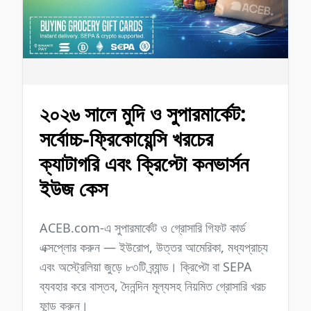
২০২৬ সালে মুদি ও সুপারমার্কেট:
সর্বোচ্চ-ফ্রিকোয়েন্সি খরচের
ক্যাটাগরি এবং ক্রিপ্টো কনভার্সন
ইউজ কেস
ACEB.com-এ সুপারমার্কেট ও গ্রোসারি গিফট কার্ড
এক্সপ্লোর করুন — ইউরোপ, উত্তর আমেরিকা, মধ্যপ্রাচ্য
এবং অস্ট্রেলিয়া জুড়ে ৮৩টি ব্র্যান্ড। ক্রিপ্টো বা SEPA
ব্যবহার করে বাস্তব, দৈনন্দিন মূল্যসহ নিয়মিত গ্রোসারি খরচ
ফান্ড করুন।