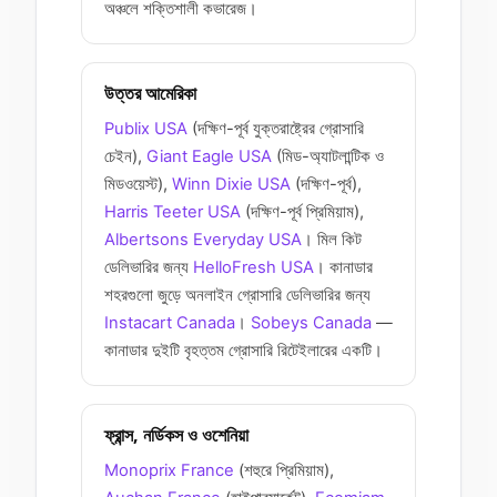
অঞ্চলে শক্তিশালী কভারেজ।
উত্তর আমেরিকা
Publix USA
(দক্ষিণ-পূর্ব যুক্তরাষ্ট্রের গ্রোসারি
চেইন),
Giant Eagle USA
(মিড-অ্যাটলান্টিক ও
মিডওয়েস্ট),
Winn Dixie USA
(দক্ষিণ-পূর্ব),
Harris Teeter USA
(দক্ষিণ-পূর্ব প্রিমিয়াম),
Albertsons Everyday USA
। মিল কিট
ডেলিভারির জন্য
HelloFresh USA
। কানাডার
শহরগুলো জুড়ে অনলাইন গ্রোসারি ডেলিভারির জন্য
Instacart Canada
।
Sobeys Canada
—
কানাডার দুইটি বৃহত্তম গ্রোসারি রিটেইলারের একটি।
ফ্রান্স, নর্ডিকস ও ওশেনিয়া
Monoprix France
(শহুরে প্রিমিয়াম),