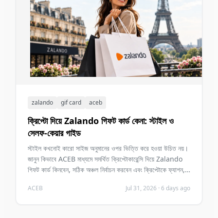
zalando
gif card
aceb
ক্রিপ্টো দিয়ে Zalando গিফট কার্ড কেনা: স্টাইল ও
সেলফ-কেয়ার গাইড
স্টাইল কখনোই কারো সাইজ অনুমানের ওপর ভিত্তি করে হওয়া উচিত নয়।
জানুন কিভাবে ACEB মাধ্যমে সমর্থিত ক্রিপ্টোকারেন্সি দিয়ে Zalando
গিফট কার্ড কিনবেন, সঠিক অঞ্চল নির্বাচন করবেন এবং ক্রিপ্টোকে ফ্যাশন,
বিউটি ও সেলফ-কেয়ার উপহারে পরিণত করবেন।
ACEB
Jul 31, 2026
·
6 days ago