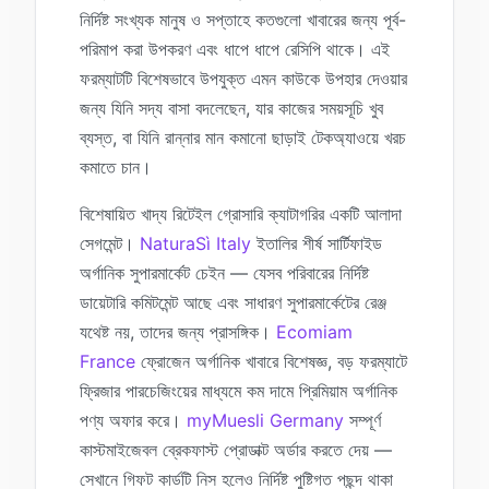
নির্দিষ্ট সংখ্যক মানুষ ও সপ্তাহে কতগুলো খাবারের জন্য পূর্ব-
পরিমাপ করা উপকরণ এবং ধাপে ধাপে রেসিপি থাকে। এই
ফরম্যাটটি বিশেষভাবে উপযুক্ত এমন কাউকে উপহার দেওয়ার
জন্য যিনি সদ্য বাসা বদলেছেন, যার কাজের সময়সূচি খুব
ব্যস্ত, বা যিনি রান্নার মান কমানো ছাড়াই টেকঅ্যাওয়ে খরচ
কমাতে চান।
বিশেষায়িত খাদ্য রিটেইল গ্রোসারি ক্যাটাগরির একটি আলাদা
সেগমেন্ট।
NaturaSì Italy
ইতালির শীর্ষ সার্টিফাইড
অর্গানিক সুপারমার্কেট চেইন — যেসব পরিবারের নির্দিষ্ট
ডায়েটারি কমিটমেন্ট আছে এবং সাধারণ সুপারমার্কেটের রেঞ্জ
যথেষ্ট নয়, তাদের জন্য প্রাসঙ্গিক।
Ecomiam
France
ফ্রোজেন অর্গানিক খাবারে বিশেষজ্ঞ, বড় ফরম্যাটে
ফ্রিজার পারচেজিংয়ের মাধ্যমে কম দামে প্রিমিয়াম অর্গানিক
পণ্য অফার করে।
myMuesli Germany
সম্পূর্ণ
কাস্টমাইজেবল ব্রেকফাস্ট প্রোডাক্ট অর্ডার করতে দেয় —
সেখানে গিফট কার্ডটি নিস হলেও নির্দিষ্ট পুষ্টিগত পছন্দ থাকা