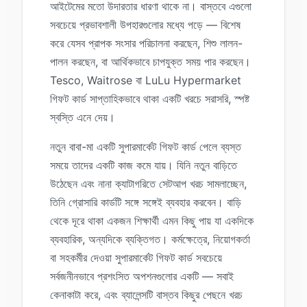
আইটেমের মতো উদারতার ধারণা থাকে না। বাস্তবে এগুলো
সবচেয়ে প্রভাবশালী উপহারগুলোর মধ্যে পড়ে — বিশেষ
করে যেসব প্রাপক সংসার পরিচালনা করছেন, শিশু লালন-
পালন করছেন, বা আর্থিকভাবে চাপযুক্ত সময় পার করছেন।
Tesco, Waitrose বা LuLu Hypermarket
গিফট কার্ড সাপ্তাহিকভাবে থাকা একটি খরচে সরাসরি, স্পষ্ট
স্বস্তি এনে দেয়।
নতুন বাবা-মা একটি সুপারমার্কেট গিফট কার্ড পেলে ব্যস্ত
সময়ে তাদের একটি কাজ কমে যায়। যিনি নতুন বাড়িতে
উঠেছেন এবং নানা ক্যাটাগরিতে সেটআপ খরচ সামলাচ্ছেন,
তিনি গ্রোসারি কার্ডটি সঙ্গে সঙ্গেই ব্যবহার করবেন। বাড়ি
থেকে দূরে থাকা একজন শিক্ষার্থী এমন কিছু পায় যা একদিকে
ব্যবহারিক, অন্যদিকে ব্যক্তিগত। কর্মক্ষেত্রে, নিয়োগকর্তা
বা সহকর্মীর দেওয়া সুপারমার্কেট গিফট কার্ড সবচেয়ে
সর্বজনীনভাবে প্রশংসিত অপশনগুলোর একটি — সবাই
কেনাকাটা করে, এবং ব্যালেন্সটি বাস্তব কিছুর পেছনে খরচ