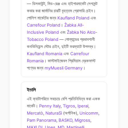
— ডিসকাউন্ট, মিড-রেঞ্জ এবং হাইপারমার্কেট সেগমেন্ট
কভার করা জার্মানির চারটি বৃহত্তম গ্রোসারি চেইন।
পোলিশ মার্কেটের জন্য
Kaufland Poland
এবং
Carrefour Poland
।
Žabka All-
Inclusive Poland
এবং
Žabka No Alco-
Tobacco Poland
— পোল্যান্ডের প্রভাবশালী
কনভিনিয়েন্স স্টোর চেইন, দুইটি ফরম্যাটে উপলব্ধ।
Kaufland Romania
এবং
Carrefour
Romania
। কাস্টমাইজেবল প্রিমিয়াম ব্রেকফাস্ট
পণ্যের জন্য
myMuesli Germany
।
ইতালি
এই ক্যাটাগরিতে সবচেয়ে বেশি প্রতিনিধিত্ব করা একক
মার্কেট।
Penny Italy
,
Tigros
,
Iperal
,
Mercatò
,
NaturaSì
(অর্গানিক),
Unicomm
,
Pam Panorama
,
BASKO
,
Migross
,
MAXI DI
,
Unes
,
MD
,
Martinelli