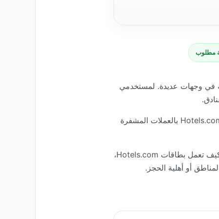
 مطلوب
قامة في وجهات عديدة. لمستخدمي
بدلاً من تحويل العملات المشفرة إلى بطاقة بنكية أولاً، يمكن للمستخدمين شراء رمز مدفوع مسبقاً لـ Hotels.com بالعملات المشفرة
يشرح هذا الدليل كيفية شراء بطاقة هدايا Hotels.com باستخدام Bitcoin وطرق دفع مدعومة أخرى، كيف تعمل بطاقات Hotels.com،
لمناطق أو أهلية الحجز.