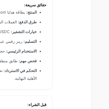
حقائق سريعة:
المنتج:
بطاقة هدايا Hotels.com
طرق الدفع:
العملات المشفرة أو EPA
خيارات التشفير:
BTC، ETH، SOL، USDC حيثما تدعمها صفحة الدفع
التسليم:
رمز رقمي عبر ال
الاستخدام الرئيسي:
حجوزات أ
فحص مهم:
طابق منطقة أو عملة 
التحكم في الاسترداد:
الأهلية النهائية.
قبل الشراء: