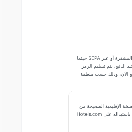
يتيح ACEB.com للمستخدمين شراء خيارات محددة من بطاقات هدايا Hotels.com باستخدام العملات المشفرة أو عبر SEPA حيثما
لدفع المشفرة المدعومة Bitcoin وEthereum وSolana وUSDC. بعد تأكيد الدفع، يتم تسليم الرمز
Ho المؤهلة للدفع المسبق أو الدفع الآن، وذلك حسب منطقة
نسخة الإقليمية الصحيحة من
البطاقة، حدّد القيمة، ادفع بعملة مشفرة مدعومة، استلم رمزك الرقمي عبر البريد الإلكتروني، وقم باستبداله على Hotels.com