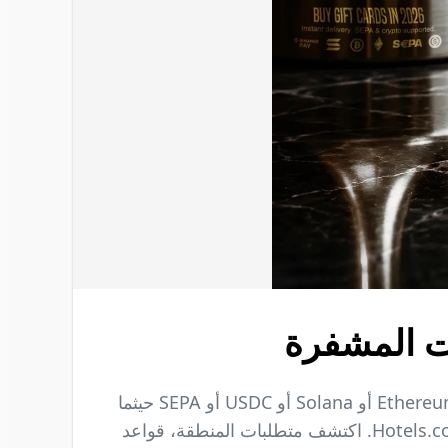
تعلم كيفية شراء بطاقة هدايا Hotels.com باستخدام العملات المشفرة على ACEB.com. ادفع بالبيتكوين أو Ethereum أو Solana أو USDC أو SEPA حيثما
كانت متاحة، استلم رمزك الرقمي عبر البريد الإلكتروني، واستبدله لحجوزات الفنادق المسبقة المؤهلة على Hotels.com. اكتشف متطلبات المنطقة، قواعد