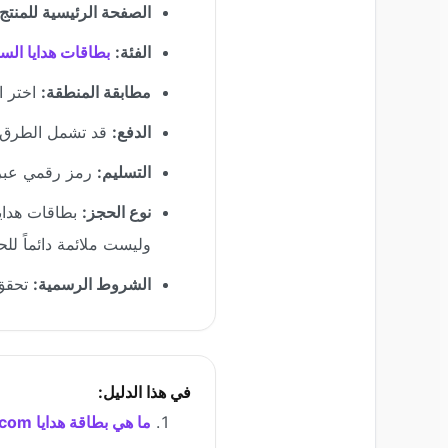
الصفحة الرئيسية للمنتج:
الفئة:
بطاقات هدايا السف
مطابقة المنطقة:
اختر البطاقة الت
الدفع:
قد تشمل الطرق المدعومة BTC، ETH، SOL، USDC 
التسليم:
رمز رقمي عبر ال
نوع الحجز:
وليست ملائمة دائماً لل
الشروط الرسمية:
تحقق
في هذا الدليل:
ما هي بطاقة هدايا Hotels.com؟