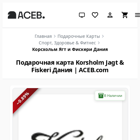
Системная тема (нажмите дл
Главная
Подарочные Карты
Спорт, Здоровье & Фитнес
Корсхольм Ягт и Фискери Дания
Подарочная карта Korsholm Jagt &
Fiskeri Дания | ACEB.com
%
В Наличии
0.89
−