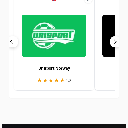
Unisport Norway
★★★★★
★★★★★
★
★
4.7