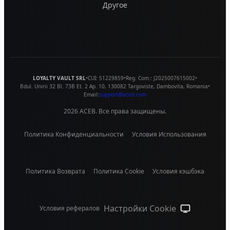
Другое
LOYALTY VAULT SRL
•
CUI:
51229859
•
Reg. Com.:
J2025007615002
•
Bdul. Unirii 32 Bl. 73B Et. 2 Ap. 10
,
130082
Targoviste
,
Dambovita
,
Romania
•
Email:
support@aceb.com
2026
ACEB. Все права защищены.
Политика Конфиденциальности
Условия Использования
Политика Возврата
Политика Cookie
Условия кэшбэка
Настройки Cookie
Условия рефералов
Системная те