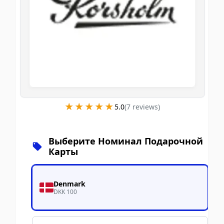
★★★★★
★★★★★
5.0
(
7
review
s
)
Выберите Номинал Подарочной
Карты
Denmark
DKK 100