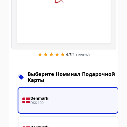
★★★★★
★★★★★
4.7
(
1
review
)
Выберите Номинал Подарочной
Карты
Denmark
DKK 100