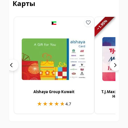
Карты
%
1.95
−
Alshaya Group Kuwait
T.J.Maxx | Ma
Homesen
★★★★★
★★★★★
★
★
4.7