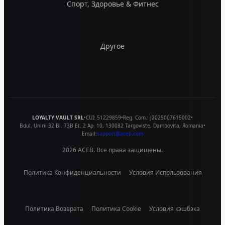
Спорт, Здоровье & Фитнес
Другое
LOYALTY VAULT SRL
•
CUI:
51229859
•
Reg. Com.:
J2025007615002
•
Bdul. Unirii 32 Bl. 73B Et. 2 Ap. 10
,
130082
Targoviste
,
Dambovita
,
Romania
•
Email:
support@aceb.com
2026
ACEB. Все права защищены.
Политика Конфиденциальности
Условия Использования
Политика Возврата
Политика Cookie
Условия кэшбэка