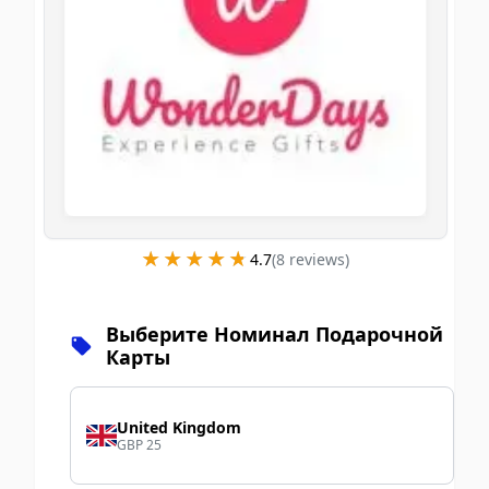
★★★★★
★★★★★
4.7
(
8
review
s
)
Выберите Номинал Подарочной
Карты
United Kingdom
GBP 25