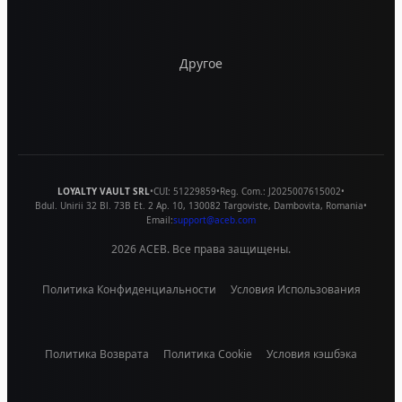
Другое
LOYALTY VAULT SRL
•
CUI:
51229859
•
Reg. Com.:
J2025007615002
•
Bdul. Unirii 32 Bl. 73B Et. 2 Ap. 10
,
130082
Targoviste
,
Dambovita
,
Romania
•
Email:
support@aceb.com
2026
ACEB. Все права защищены.
Политика Конфиденциальности
Условия Использования
Политика Возврата
Политика Cookie
Условия кэшбэка