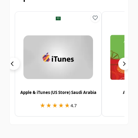
Apple & iTunes (US Store) Saudi Arabia
Alshay
★★★★★
★★★★★
★
★
4.7