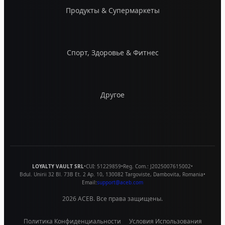
Продукты & Супермаркеты
Спорт, Здоровье & Фитнес
Другое
LOYALTY VAULT SRL
•
CUI:
51229859
•
Reg. Com.:
J2025007615002
•
Bdul. Unirii 32 Bl. 73B Et. 2 Ap. 10
,
130082
Targoviste
,
Dambovita
,
Romania
•
Email:
support@aceb.com
2026
ACEB. Все права защищены.
Политика Конфиденциальности
Условия Использования