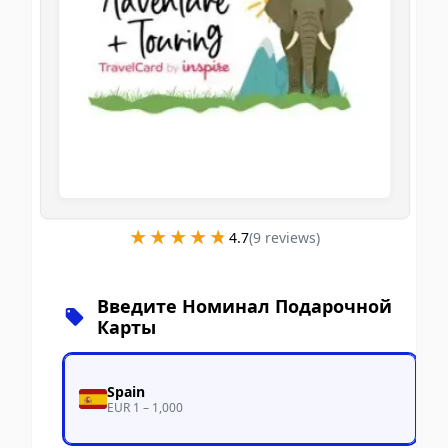
★★★★★
★★★★★
4.7
(
9
review
s
)
Введите Номинал Подарочной
Карты
Spain
EUR 1 – 1,000