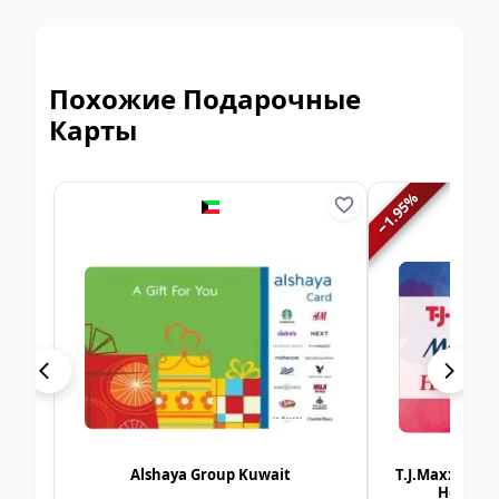
Похожие Подарочные
Карты
%
1.95
−
Alshaya Group Kuwait
T.J.Maxx | Ma
Homesen