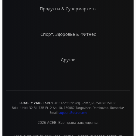
Продукты & Супермаркеты
Спорт, Здоровье & Фитнес
Другое
LOYALTY VAULT SRL
•
CUI:
51229859
•
Reg. Com.:
J2025007615002
•
Bdul. Unirii 32 Bl. 73B Et. 2 Ap. 10
,
130082
Targoviste
,
Dambovita
,
Romania
•
Email:
support@aceb.com
2026
ACEB. Все права защищены.