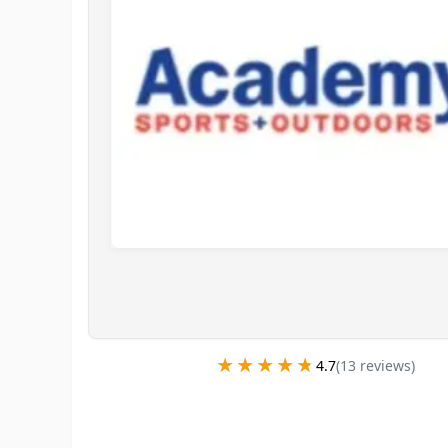
★★★★★
★★★★★
4.7
(
13
review
s
)