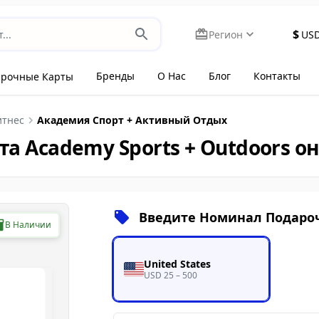
$
Регион
US
Бренды
О Нас
Блог
Контакты
арочные Карты
итнес
Академия Спорт + Активный Отдых
а Academy Sports + Outdoors о
Введите Номинал Подаро
В Наличии
United States
USD 25 – 500