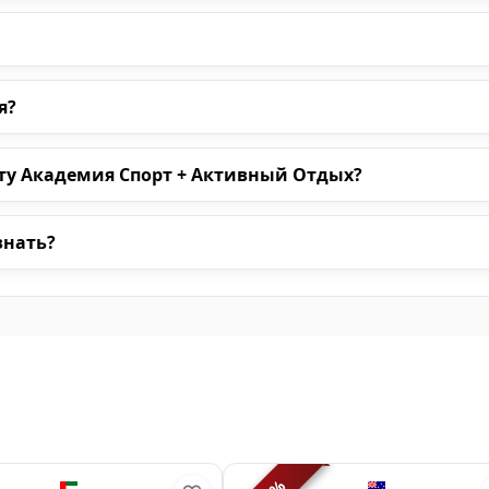
я?
ту Академия Спорт + Активный Отдых?
знать?
ы
%