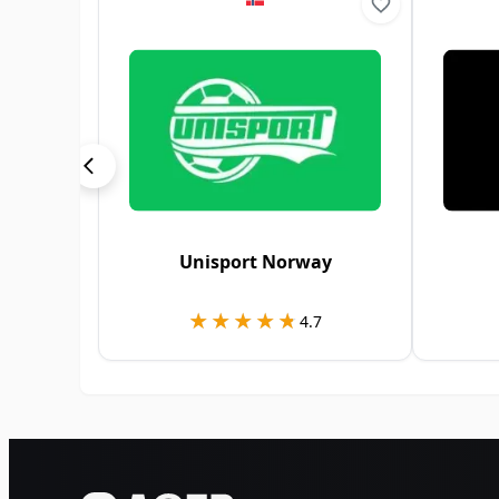
Unisport Norway
★★★★★
★★★★★
4.7