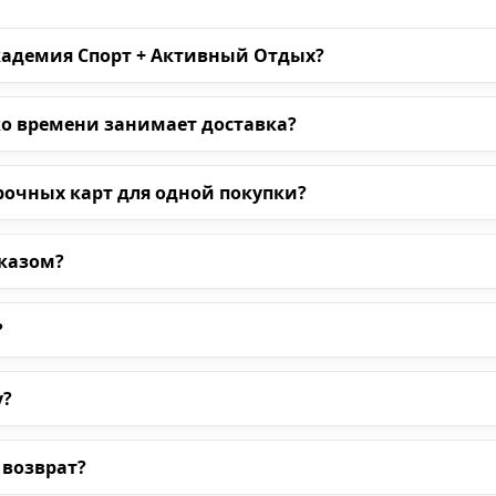
кадемия Спорт + Активный Отдых?
ко времени занимает доставка?
рочных карт для одной покупки?
аказом?
?
у?
 возврат?