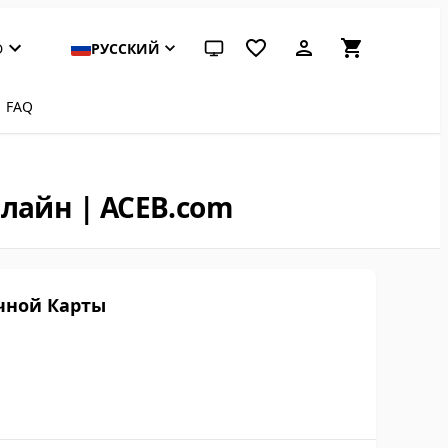
D
РУССКИЙ
Системная тема (нажмите для светл
FAQ
нлайн | ACEB.com
чной Карты