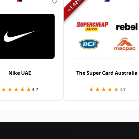
1.42
−
Nike UAE
The Super Card Australia
★★★★★
★★★★★
★★★★★
★★★★★
4.7
4.7