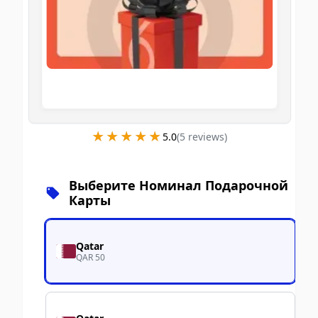
★★★★★
★★★★★
5.0
(
5
review
s
)
Выберите Номинал Подарочной
Карты
Qatar
QAR 50