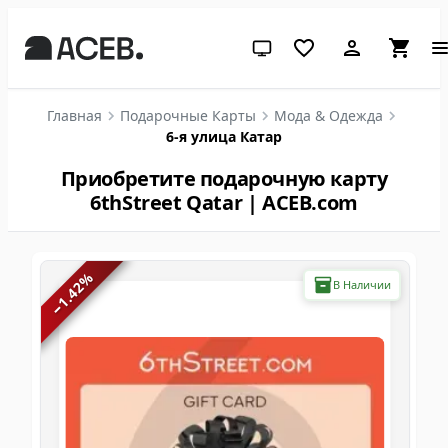
Системная тема (нажмите дл
Главная
Подарочные Карты
Мода & Одежда
6-я улица Катар
Приобретите подарочную карту
6thStreet Qatar | ACEB.com
%
В Наличии
1.42
−