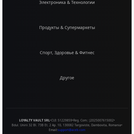
Электроника & Технологии
Продукты & Супермаркеты
Спорт, Здоровье & Фитнес
Другое
LOYALTY VAULT SRL
•
CUI:
51229859
•
Reg. Com.:
J2025007615002
•
Bdul. Unirii 32 Bl. 73B Et. 2 Ap. 10
,
130082
Targoviste
,
Dambovita
,
Romania
•
Email:
support@aceb.com