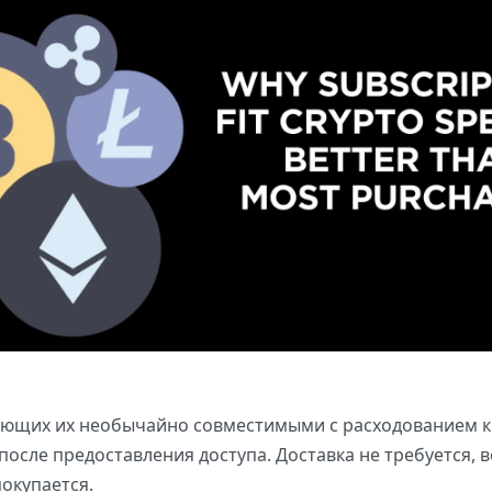
лающих их необычайно совместимыми с расходованием 
осле предоставления доступа. Доставка не требуется, в
окупается.