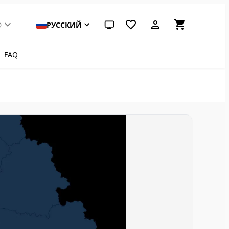
D
РУССКИЙ
Системная тема (нажмите для светл
FAQ