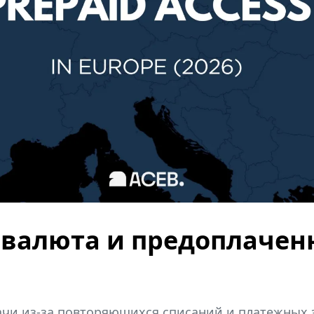
овалюта и предоплачен
ачи из-за повторяющихся списаний и платежных з