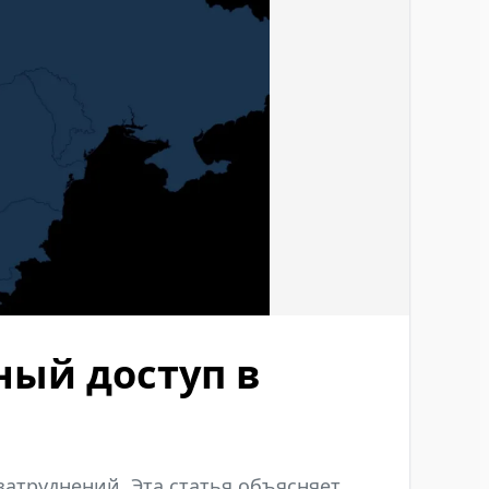
ный доступ в
атруднений. Эта статья объясняет,