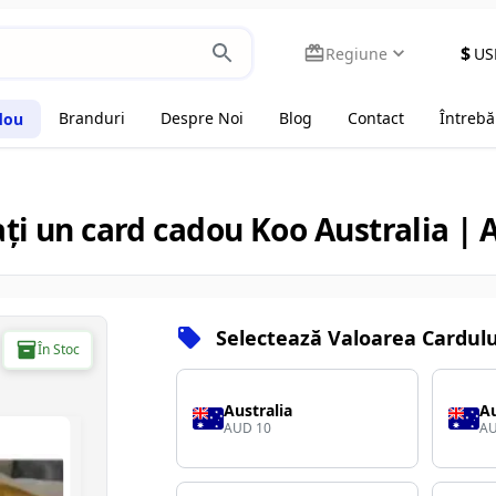
$
Regiune
US
Branduri
Despre Noi
Blog
Contact
Întrebă
dou
i un card cadou Koo Australia |
Selectează Valoarea Cardul
În Stoc
Australia
Au
AUD 10
AU