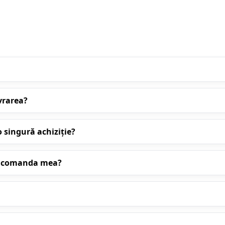
vrarea?
 singură achiziție?
cu comanda mea?