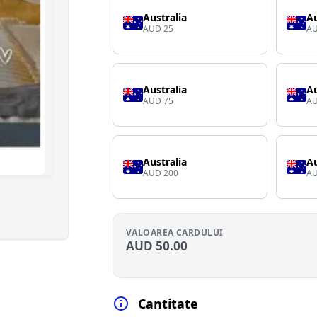
Australia
Au
AUD 25
AU
Australia
Au
AUD 75
AU
Australia
Au
AUD 200
AU
VALOAREA CARDULUI
AUD
50.00
Cantitate