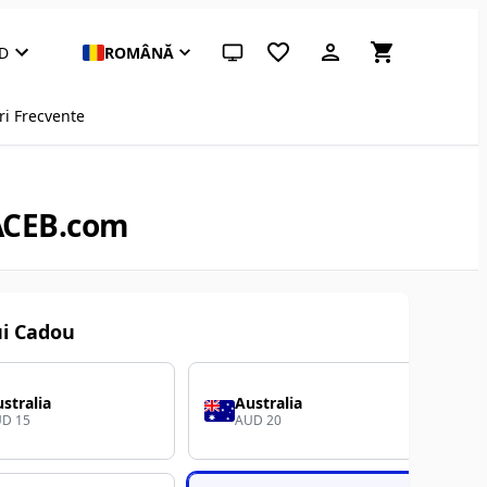
D
ROMÂNĂ
Temă sistem (apasă pentru deschisă)
ri Frecvente
 ACEB.com
ui Cadou
stralia
Australia
D 15
AUD 20