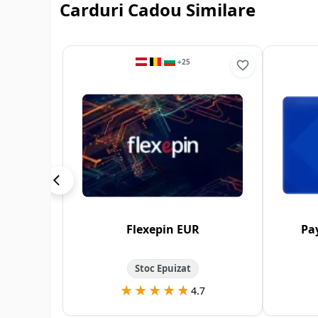
Carduri Cadou Similare
+
25
Flexepin EUR
Pa
Stoc Epuizat
★★★★★
★★★★★
4.7