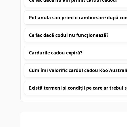
Ce fac dacă nu am primit cardul cadou?
Pot anula sau primi o rambursare după c
Ce fac dacă codul nu funcționează?
Cardurile cadou expiră?
Cum îmi valorific cardul cadou Koo Austral
Există termeni și condiții pe care ar trebui să