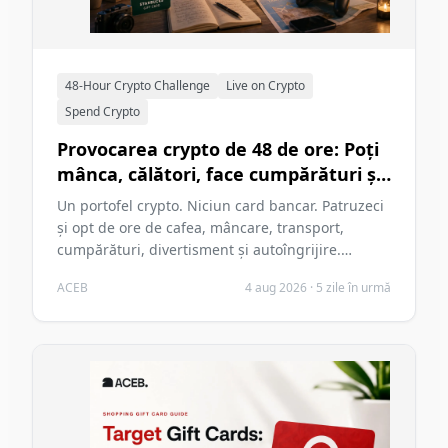
48-Hour Crypto Challenge
Live on Crypto
Spend Crypto
Provocarea crypto de 48 de ore: Poți
mânca, călători, face cumpărături și
te distra fără card bancar în 2026?
Un portofel crypto. Niciun card bancar. Patruzeci
şi opt de ore de cafea, mâncare, transport,
cumpărături, divertisment şi autoîngrijire.
Această provocare ACEB din 2026 testează dacă
ACEB
4 aug 2026
·
5 zile în urmă
criptomonedele pot susţine două zile obişnuite
fără a deveni principala problemă a acelor zile.