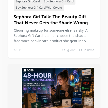
Sephora Gift Card
Buy Sephora Gift Card
Buy Sephora Gift Card With Crypto
Sephora Girl Talk: The Beauty Gift
That Never Gets the Shade Wrong
Choosing makeup for someone else is risky. A
Sephora Gift Card lets her choose the shade,
fragrance or skincare product she genuinely
wants—and you can buy it with crypto on ACEB.
ACEB
7 aug 2026
·
1 zi în urmă