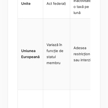
inactivitate —
ca
Unite
Act federal)
o taxă pe
Un
lună
mai
Nu
la 
un
pe
Variază în
Adesea
ca
Uniunea
funcție de
restricționate
st
Europeană
statul
sau interzise
le
membru
va
Ver
na
sp
Nu
ec
di