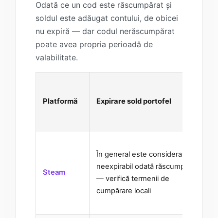
Odată ce un cod este răscumpărat și
soldul este adăugat contului, de obicei
nu expiră — dar codul nerăscumpărat
poate avea propria perioadă de
valabilitate.
Platformă
Expirare sold portofel
În general este considerat
neexpirabil odată răscumpărat
Steam
— verifică termenii de
—
cumpărare locali
t
e