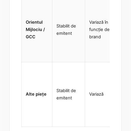
Nu
reg
Te
Orientul
Variază în
Stabilit de
su
Mijlociu /
funcție de
emitent
br
GCC
brand
sa
fi
ind
În 
sp
de
Stabilit de
Te
Alte piețe
Variază
emitent
de
— 
es
av