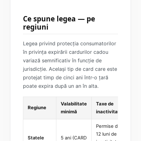
Ce spune legea — pe
regiuni
Legea privind protecția consumatorilor
în privința expirării cardurilor cadou
variază semnificativ în funcție de
jurisdicție. Același tip de card care este
protejat timp de cinci ani într-o țară
poate expira după un an în alta.
Valabilitate
Taxe de
Regiune
No
minimă
inactivitate
Permise după
Se 
12 luni de
ca
Statele
5 ani (CARD