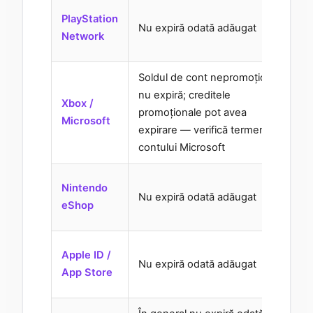
V
PlayStation
Nu expiră odată adăugat
d
Network
Soldul de cont nepromoțional
nu expiră; creditele
V
Xbox /
promoționale pot avea
d
Microsoft
expirare — verifică termenii
contului Microsoft
V
Nintendo
Nu expiră odată adăugat
d
eShop
V
Apple ID /
Nu expiră odată adăugat
d
App Store