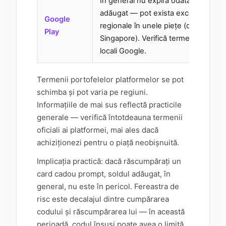
În general nu expiră odată
adăugat — pot exista excepții
V
Google
regionale în unele piețe (de ex.
d
Play
Singapore). Verifică termenii
locali Google.
Termenii portofelelor platformelor se pot
schimba și pot varia pe regiuni.
Informațiile de mai sus reflectă practicile
generale — verifică întotdeauna termenii
oficiali ai platformei, mai ales dacă
achiziționezi pentru o piață neobișnuită.
Implicația practică: dacă răscumpărați un
card cadou prompt, soldul adăugat, în
general, nu este în pericol. Fereastra de
risc este decalajul dintre cumpărarea
codului și răscumpărarea lui — în această
perioadă, codul însuși poate avea o limită