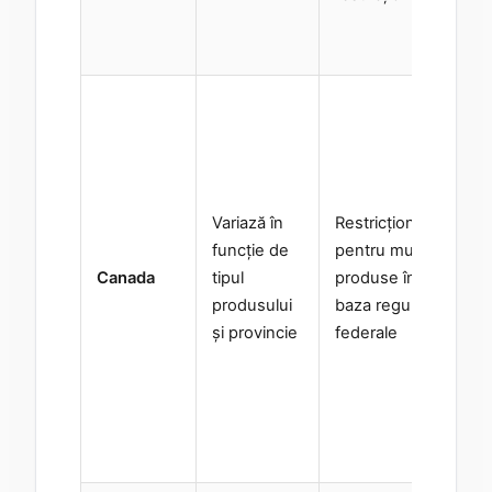
no
ap
Re
re
ex
em
de
Variază în
Restricționate
em
funcție de
pentru multe
fi
Canada
tipul
produse în
fe
produsului
baza regulilor
cad
și provincie
federale
de
sau
gh
pr
pr