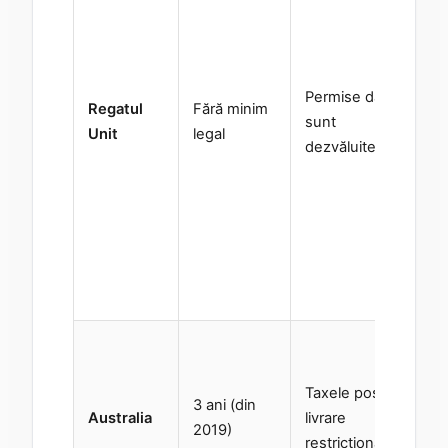
de
te
de 
Permise dacă
co
Regatul
Fără minim
sunt
co
Unit
legal
dezvăluite
ma
pr
va
tre
pu
Ver
em
Le
Au
Taxele post-
mi
3 ani (din
Australia
livrare
ca
2019)
restricționate
fu