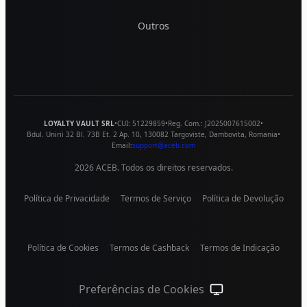
Outros
LOYALTY VAULT SRL
•
CUI:
51229859
•
Reg. Com.:
J2025007615002
•
Bdul. Unirii 32 Bl. 73B Et. 2 Ap. 10
,
130082
Targoviste
,
Dambovita
,
Romania
•
Email:
support@aceb.com
2026
ACEB. Todos os direitos reservados.
Política de Privacidade
Termos de Serviço
Política de Devolução
Política de Cookies
Termos de Cashback
Termos de Indicação
Preferências de Cookies
Tema do sistema (cliqu