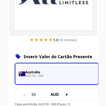
★★★★★
★★★★★
5.0
(
18
review
s
)
Inserir Valor do Cartão Presente
Australia
AUD 50 – 500
−
+
AUD
Faixa permitida
:
AUD
50
-
500
(Passo: 1)