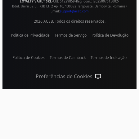
LOYALTY VAULT SRL
•
CUI:
51229859
•
Reg. Com.:
J2025007615002
•
Bdul. Unirii 32 Bl. 73B Et. 2 Ap. 10
,
130082
Targoviste
,
Dambovita
,
Romania
•
Email:
support@aceb.com
2026
ACEB. Todos os direitos reservados.
Política de Privacidade
Termos de Serviço
Política de Devolução
Política de Cookies
Termos de Cashback
Termos de Indicação
Preferências de Cookies
Tema do sistema (cliqu