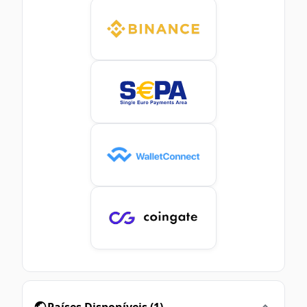
Países Disponíveis
(
1
)