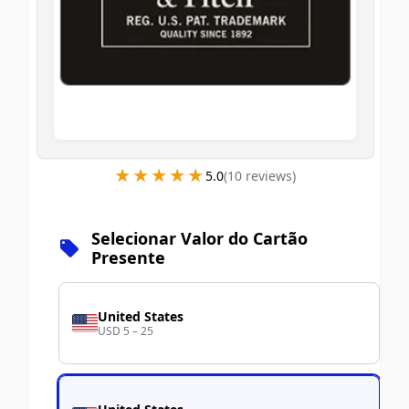
★★★★★
★★★★★
5.0
(
10
review
s
)
Selecionar Valor do Cartão
Presente
United States
USD 5 – 25