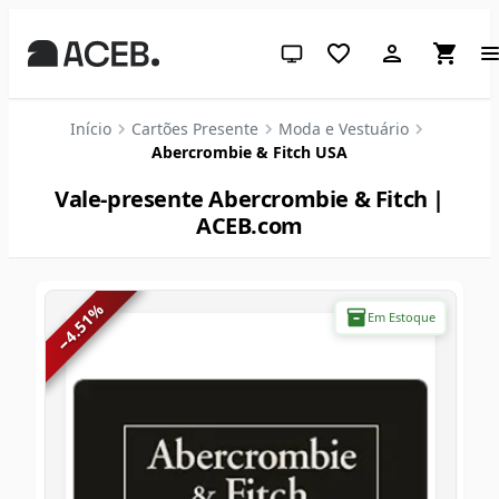
Tema do sistema (clique para c
Início
Cartões Presente
Moda e Vestuário
Abercrombie & Fitch USA
Vale-presente Abercrombie & Fitch |
ACEB.com
%
Em Estoque
4.51
−