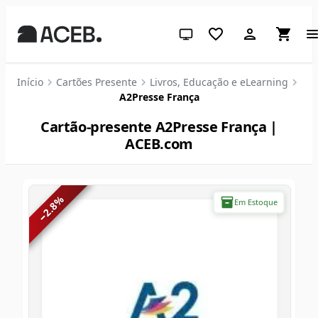
Tema do sistema (clique para c
Início
Cartões Presente
Livros, Educação e eLearning
A2Presse França
Cartão-presente A2Presse França |
ACEB.com
%
Em Estoque
2.8
−