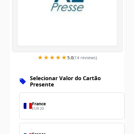
★★★★★
★★★★★
5.0
(
14
review
s
)
Selecionar Valor do Cartão
Presente
France
EUR 20