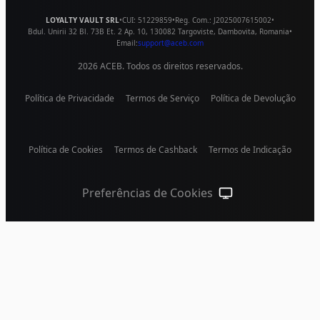
LOYALTY VAULT SRL
•
CUI:
51229859
•
Reg. Com.:
J2025007615002
•
Bdul. Unirii 32 Bl. 73B Et. 2 Ap. 10
,
130082
Targoviste
,
Dambovita
,
Romania
•
Email:
support@aceb.com
2026
ACEB. Todos os direitos reservados.
Política de Privacidade
Termos de Serviço
Política de Devolução
Política de Cookies
Termos de Cashback
Termos de Indicação
Preferências de Cookies
Tema do sistema (cliqu