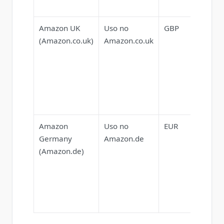
UE.
Amazon UK
Uso no
GBP
Regras
(Amazon.co.uk)
Amazon.co.uk
impor
pós-Br
pode
afetar
verifi
elegibi
Amazon
Uso no
EUR
Merca
Germany
Amazon.de
popula
(Amazon.de)
UE; ve
prefer
de idi
cobert
envio.