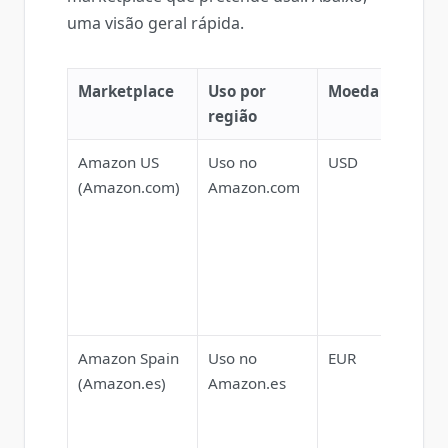
uma visão geral rápida.
Marketplace
Uso por
Moeda
Notas
região
Amazon US
Uso no
USD
Grand
(Amazon.com)
Amazon.com
seleçã
polític
envio
intern
para i
físicos.
Amazon Spain
Uso no
EUR
Supor
(Amazon.es)
Amazon.es
idioma
bom p
endere