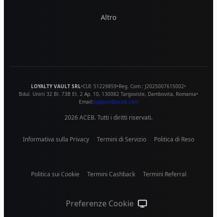
Altro
LOYALTY VAULT SRL
•
CUI:
51229859
•
Reg. Com.:
J2025007615002
•
Bdul. Unirii 32 Bl. 73B Et. 2 Ap. 10
,
130082
Targoviste
,
Dambovita
,
Romania
•
Email:
support@aceb.com
2026
ACEB. Tutti i diritti riservati.
Informativa sulla Privacy
Termini di Servizio
Politica di Reso
Politica sui Cookie
Termini Cashback
Termini Referral
Preferenze Cookie
Tema di sistema (clicca pe