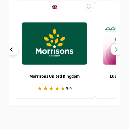
Morrisons United Kingdom
LuLu Hyp
★★★★★
★★★★★
★
★
5.0