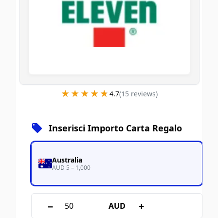
★★★★★
★★★★★
4.7
(
15
review
s
)
Inserisci Importo Carta Regalo
Australia
AUD 5 – 1,000
−
+
AUD