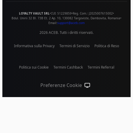
LOYALTY VAULT SRL
•
CUI:
51229859
•
Reg. Com.:
J2025007615002
•
Bdul. Unirii 32 Bl. 73B Et. 2 Ap. 10
,
130082
Targoviste
,
Dambovita
,
Romania
•
Email:
support@aceb.com
2026
ACEB. Tutti i diritti riservati.
Informativa sulla Privacy
Termini di Servizio
Politica di Reso
Politica sui Cookie
Termini Cashback
Termini Referral
Preferenze Cookie
Tema di sistema (clicca pe