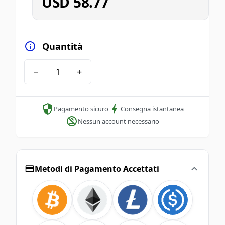
USD
58.77
Quantità
−
+
Pagamento sicuro
Consegna istantanea
Nessun account necessario
Metodi di Pagamento Accettati