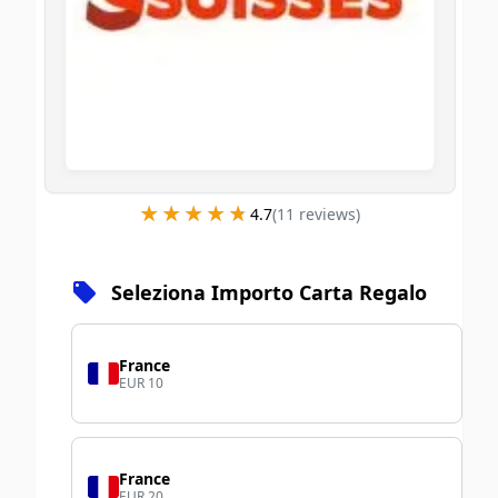
★★★★★
★★★★★
4.7
(
11
review
s
)
Seleziona Importo Carta Regalo
France
EUR 10
France
EUR 20