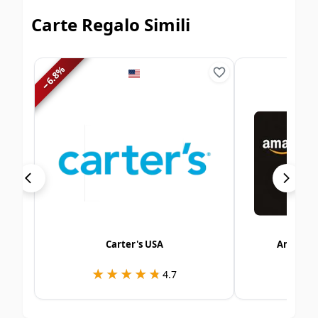
Carte Regalo Simili
%
6.8
−
Carter's USA
Amazon 
★★★★★
★★★★★
★
★
4.7