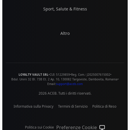
Sport, Salute & Fitness
Altro
LOYALTY VAULT SRL
•
CUI:
51229859
•
Reg. Com.:
J2025007615002
•
Bdul. Unirii 32 Bl. 73B Et. 2 Ap. 10
,
130082
Targoviste
,
Dambovita
,
Romania
•
Email:
support@aceb.com
2026
ACEB. Tutti i diritti riservati.
Informativa sulla Privacy
Termini di Servizio
Politica di Reso
Preferenze Cookie
Politica sui Cookie
Tema di sistema 