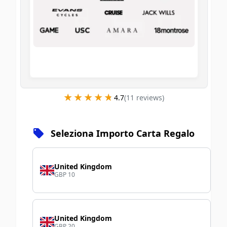
★★★★★
★★★★★
4.7
(
11
review
s
)
Seleziona Importo Carta Regalo
United Kingdom
GBP 10
United Kingdom
GBP 20