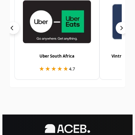
Uber South Africa
Vintrica E-
★★★★★
★★★★★
★
★
4.7