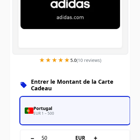
★★★★★
★★★★★
5.0
(
10
review
s
)
Entrer le Montant de la Carte
Cadeau
Portugal
EUR 1 – 500
−
+
EUR