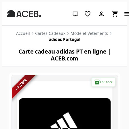
Thème système (cliquez pour cl
Accueil
Cartes Cadeaux
Mode et Vêtements
adidas Portugal
Carte cadeau adidas PT en ligne |
ACEB.com
%
En Stock
7.28
−