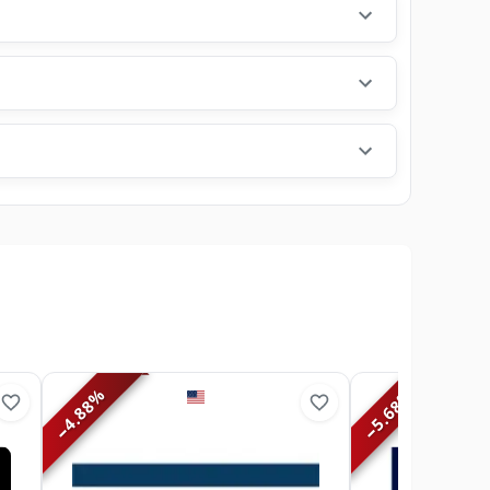
%
%
4.88
5.68
−
−