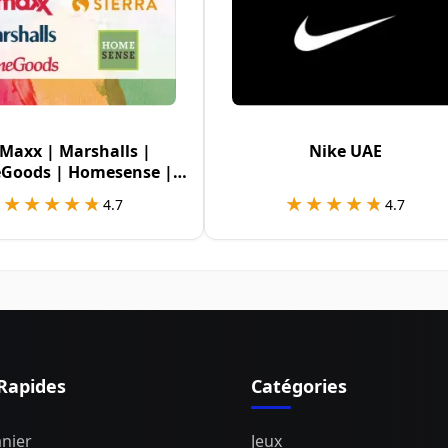
.Maxx | Marshalls |
Nike UAE
Goods | Homesense |
Sierra USA
★★★★★
★★★★★
★★★★★
★★★★★
4.7
4.7
 Rapides
Catégories
nier
Jeux