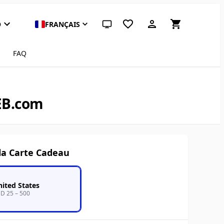
D
FRANÇAIS
Thème système (cliquez pour clair)
FAQ
EB.com
la Carte Cadeau
ited States
D 25 – 500