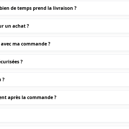
ien de temps prend la livraison ?
ur un achat ?
pas avec ma commande ?
curisées ?
u ?
ent après la commande ?