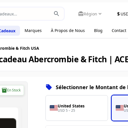
$
Région
US
Marques
À Propos de Nous
Blog
Contact
 Cadeaux
rombie & Fitch USA
-cadeau Abercrombie & Fitch | AC
Sélectionner le Montant de 
En Stock
United States
Un
USD 5 – 25
US