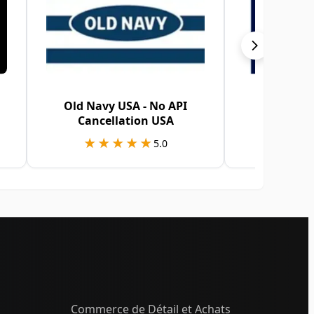
Old Navy USA - No API
GA
Cancellation USA
★★★★★
★★★★★
★★
★★
5.0
Commerce de Détail et Achats