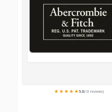
★★★★★
★★★★★
5.0
(
10
review
s
)