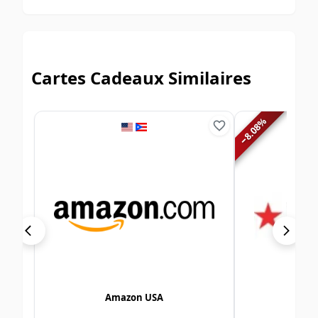
Cartes Cadeaux Similaires
%
8.08
−
Amazon USA
M