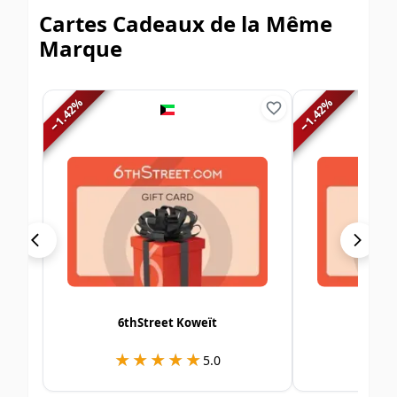
Cartes Cadeaux de la Même
Marque
%
%
1.42
1.42
−
−
6thStreet Koweït
6èm
★★★★★
★★★★★
★
★
5.0