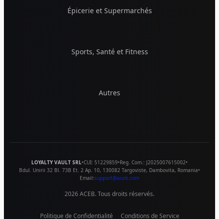
Épicerie et Supermarchés
Sports, Santé et Fitness
Autres
LOYALTY VAULT SRL
•
CUI:
51229859
•
Reg. Com.:
J2025007615002
•
Bdul. Unirii 32 Bl. 73B Et. 2 Ap. 10
,
130082
Targoviste
,
Dambovita
,
Romania
•
Email:
support@aceb.com
2026
ACEB. Tous droits réservés.
Politique de Confidentialité
Conditions de Service