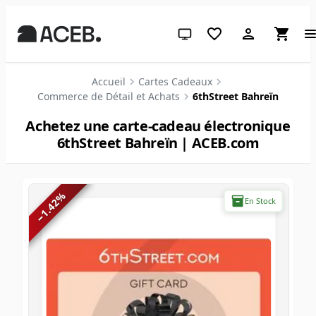
Thème système (cliquez pour cl
Accueil
Cartes Cadeaux
Commerce de Détail et Achats
6thStreet Bahreïn
Achetez une carte-cadeau électronique
6thStreet Bahreïn | ACEB.com
%
En Stock
1.42
−