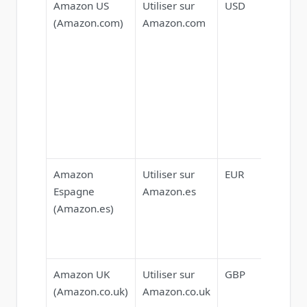
Amazon US
Utiliser sur
USD
Exce
(Amazon.com)
Amazon.com
sélec
vérif
poli
d’ex
inte
pour
artic
phys
Amazon
Utiliser sur
EUR
Supp
Espagne
Amazon.es
ling
(Amazon.es)
local
pour
adre
Amazon UK
Utiliser sur
GBP
Les 
(Amazon.co.uk)
Amazon.co.uk
d’im