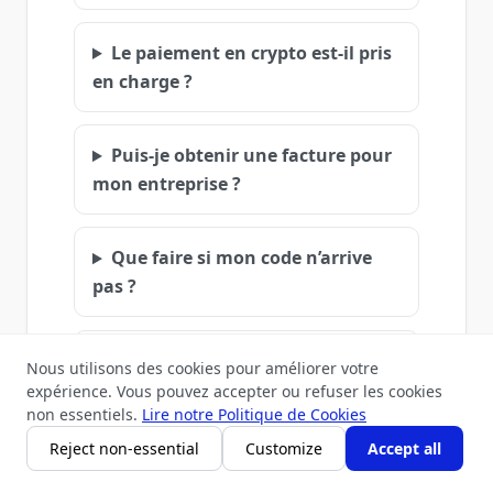
Le paiement en crypto est‑il pris
en charge ?
Puis‑je obtenir une facture pour
mon entreprise ?
Que faire si mon code n’arrive
pas ?
Puis‑je utiliser le solde pour
Nous utilisons des cookies pour améliorer votre
n’importe quel produit ?
expérience. Vous pouvez accepter ou refuser les cookies
non essentiels.
Lire notre Politique de Cookies
Reject non-essential
Customize
Accept all