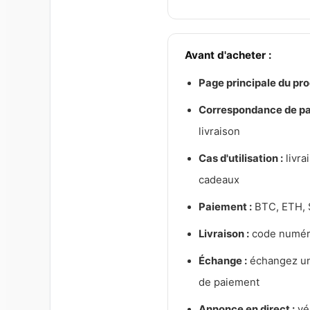
Avant d'acheter :
Page principale du prod
Correspondance de pa
livraison
Cas d'utilisation :
livra
cadeaux
Paiement :
BTC, ETH, 
Livraison :
code numéri
Échange :
échangez uni
de paiement
Annonce en direct :
vér