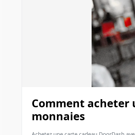
Comment acheter u
monnaies
Achetez une carte cadeau DoorDash avec