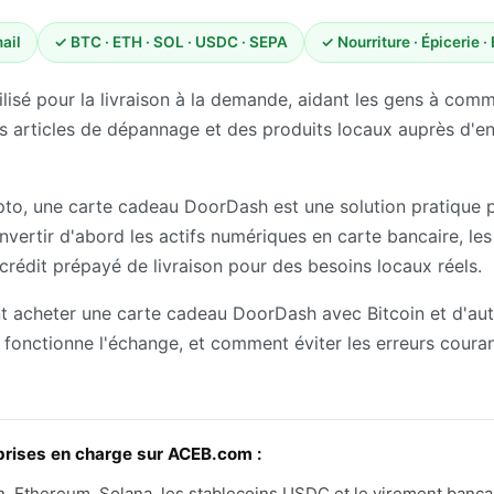
ail
✓ BTC · ETH · SOL · USDC · SEPA
✓ Nourriture · Épicerie ·
lisé pour la livraison à la demande, aidant les gens à co
es articles de dépannage et des produits locaux auprès d'en
rypto, une carte cadeau DoorDash est une solution pratique
nvertir d'abord les actifs numériques en carte bancaire, les
crédit prépayé de livraison pour des besoins locaux réels.
 acheter une carte cadeau DoorDash avec Bitcoin et d'au
fonctionne l'échange, et comment éviter les erreurs couran
rises en charge sur ACEB.com :
, Ethereum, Solana, les stablecoins USDC et le virement bancai