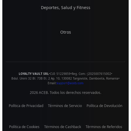
Deportes, Salud y Fitness
Otros
LOYALTY VAULT SRL
•
CUI:
51229859
•
Reg. Com.:
J2025007615002
•
Bdul. Unirii 32 Bl. 73B Et. 2 Ap. 10
,
130082
Targoviste
,
Dambovita
,
Romania
•
Email:
support@aceb.com
2026
ACEB. Todos los derechos reservados.
Política de Privacidad
Términos de Servicio
Política de Devolución
Política de Cookies
Términos de Cashback
Términos de Referidos