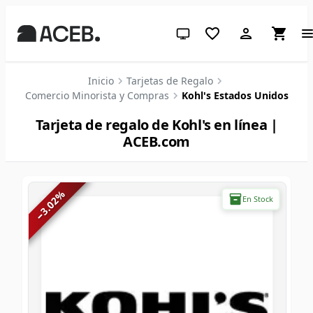
Tema del sistema (haz clic para 
Inicio
Tarjetas de Regalo
Comercio Minorista y Compras
Kohl's Estados Unidos
Tarjeta de regalo de Kohl's en línea |
ACEB.com
%
En Stock
3.02
−