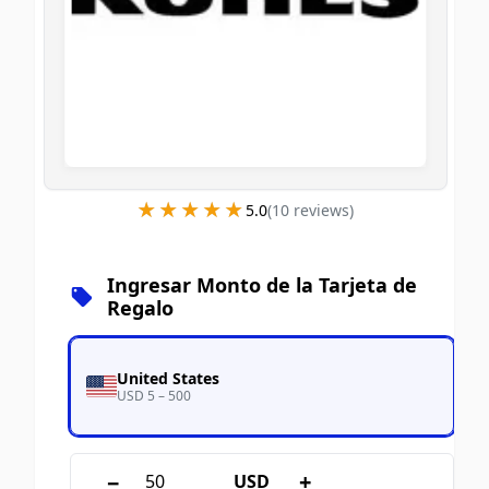
★★★★★
★★★★★
5.0
(
10
review
s
)
Ingresar Monto de la Tarjeta de
Regalo
United States
USD 5 – 500
−
+
USD