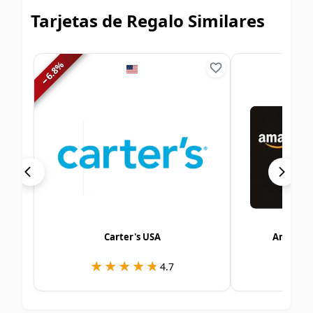
Tarjetas de Regalo Similares
%
6.8
−
Carter's USA
Amazon 
★★★★★
★★★★★
★
★
4.7