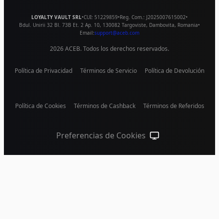
LOYALTY VAULT SRL
•
CUI:
51229859
•
Reg. Com.:
J2025007615002
•
Bdul. Unirii 32 Bl. 73B Et. 2 Ap. 10
,
130082
Targoviste
,
Dambovita
,
Romania
•
Email:
support@aceb.com
2026
ACEB. Todos los derechos reservados.
Política de Privacidad
Términos de Servicio
Política de Devolución
Política de Cookies
Términos de Cashback
Términos de Referidos
Preferencias de Cookies
Tema del sistema (haz 