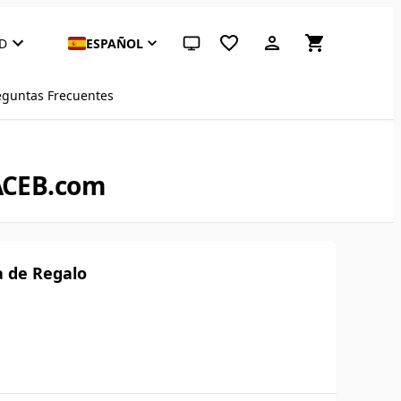
D
ESPAÑOL
Tema del sistema (haz clic para claro)
eguntas Frecuentes
 ACEB.com
a de Regalo