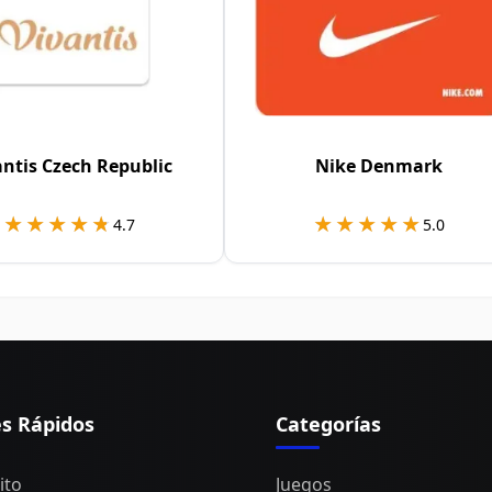
antis Czech Republic
Nike Denmark
★★★★★
★★★★★
★★★★★
★★★★★
4.7
5.0
es Rápidos
Categorías
ito
Juegos