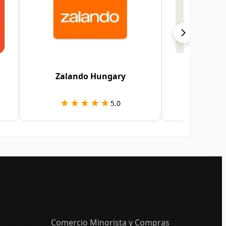
Zalando Hungary
H&M 
★★★★★
★★★★★
★★
★★
5.0
Comercio Minorista y Compras