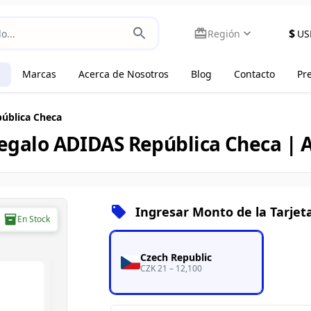
$
Región
US
Marcas
Acerca de Nosotros
Blog
Contacto
Pr
pública Checa
regalo ADIDAS República Checa |
Ingresar Monto de la Tarjet
En Stock
Czech Republic
CZK 21 – 12,100