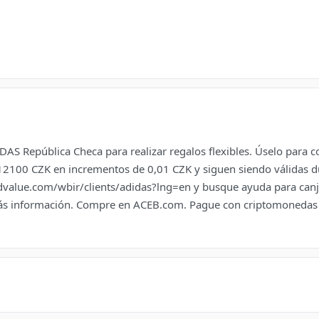
ADIDAS República Checa para realizar regalos flexibles. Úselo par
12100 CZK en incrementos de 0,01 CZK y siguen siendo válidas dur
edvalue.com/wbir/clients/adidas?lng=en y busque ayuda para can
ás información. Compre en ACEB.com. Pague con criptomonedas y 