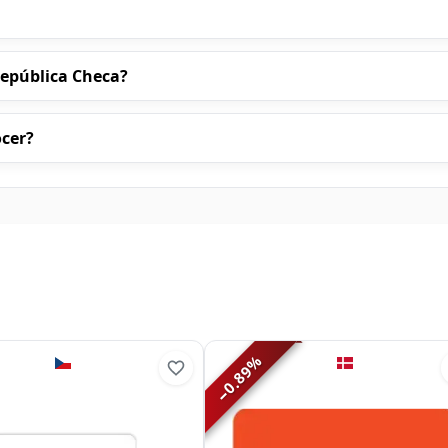
República Checa?
ocer?
%
0.89
−