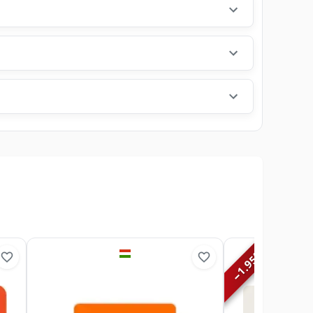
%
1.95
−