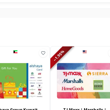
%
1.95
−
haya Group Kuwait
T.J.Maxx | Marshalls |