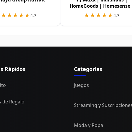
HomeGoods | Homesense 
Sierra USA
★★★★★
★★★★★
★★★★★
★★★★★
4.7
4.7
es Rápidos
Categorías
ito
Juegos
s de Regalo
Streaming y Suscripcione
Moda y Ropa