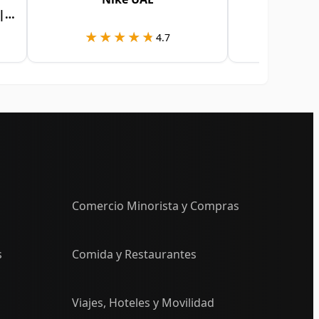
|
Cancel
★★★★★
★★★★★
★★
★★
4.7
Comercio Minorista y Compras
s
Comida y Restaurantes
Viajes, Hoteles y Movilidad