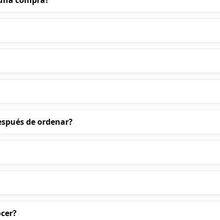
a una compra?
espués de ordenar?
ocer?