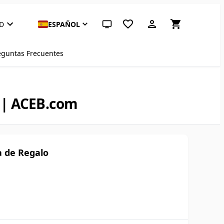
D
ESPAÑOL
Tema del sistema (haz clic para claro)
eguntas Frecuentes
 | ACEB.com
a de Regalo