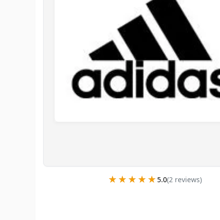
★★★★★
★★★★★
5.0
(
2
review
s
)